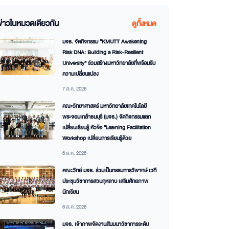
ข่าวในหมวดเดียวกัน
ดูทั้งหมด
มจธ. จัดกิจกรรม “KMUTT Awakening
Risk DNA: Building a Risk-Resilient
University” ร่วมสร้างมหาวิทยาลัยที่พร้อมรับ
ความเปลี่ยนแปลง
7 ส.ค. 2026
คณะวิทยาศาสตร์ มหาวิทยาลัยเทคโนโลยี
พระจอมเกล้าธนบุรี (มจธ.) จัดกิจกรรมแลก
เปลี่ยนเรียนรู้ หัวข้อ “Learning Facilitation
Workshop เปลี่ยนการเรียนรู้ด้วย
6 ส.ค. 2026
คณะวิทย์ มจธ. ร่วมเป็นกรรมการวิพากษ์ เวที
ประชุมวิชาการสวนกุหลาบ เสริมศักยภาพ
นักเรียน
6 ส.ค. 2026
มจธ. เจ้าภาพจัดงานสัมมนาวิชาการระดับ