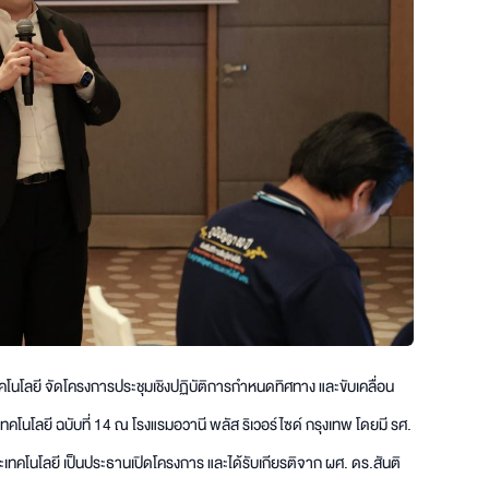
คโนโลยี จัดโครงการประชุมเชิงปฏิบัติการกำหนดทิศทาง และขับเคลื่อน
ลยี ฉบับที่ 14 ณ โรงแรมอวานี พลัส ริเวอร์ไซด์ กรุงเทพ โดยมี รศ.
คโนโลยี เป็นประธานเปิดโครงการ และได้รับเกียรติจาก ผศ. ดร.สันติ