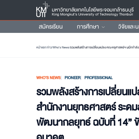
มหาวิทยาลัยเทคโนโลยีพระจอมเกล้าธนบุรี
King Mongkut’s University of Technology Thonburi
สมัครเรียน
การศึกษา
วิจัยและ
หน้าแรก
/
ข่าว
/
Who’s News
/
WHO’S NEWS
PIONEER
PROFESSIONAL
รวมพลังสร้างการเปลี่ยนแป
สำนักงานยุทธศาสตร์ ระด
พัฒนากลยุทธ์ ฉบับที่ 14” 
อนาคต