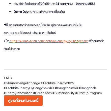
ช่วงเวิร์กช็อปและการให้คำปรึกษา:
24 กรกฎาคม – 9 ตุลาคม 2568
Demo Day
: ตุลาคม (กำหนดการเบื้องต้น)
📲 ยกระดับสตาร์ทอัพของคุณให้พร้อมสู่อนาคตพลังงานที่ยั่งยืน
สแกน QR บนโปสเตอร์ หรือเยี่ยมชมเว็บไซต์
👉
https://kxinnovation.com/techbite-energy-by-bangchak/
เพื่อสมัครเข้า
ร่วมโปรแกรม
TAGs
#KXKnowledgeXchange
#TechbiteEnergy2025
#TechbiteEnergyByBangchakxKX
#BangchakxKX
#Bangchak
#EnergyInnovation
#GreenTech
#Sustainability
#StartupProgram
ดูข่าวทั้งหมดในหมวดนี้