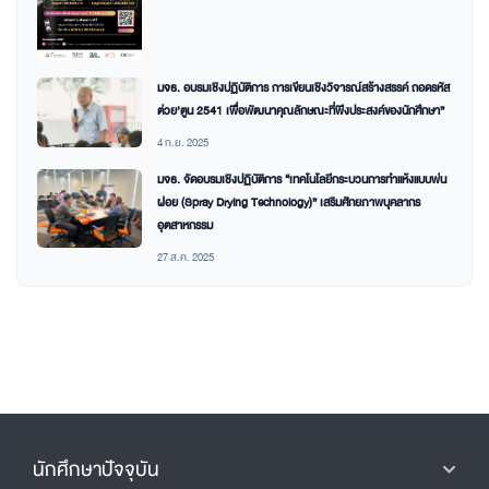
มจธ. อบรมเชิงปฏิบัติการ การเขียนเชิงวิจารณ์สร้างสรรค์ ถอดรหัส
ต่วย’ตูน 2541 เพื่อพัฒนาคุณลักษณะที่พึงประสงค์ของนักศึกษา”
4 ก.ย. 2025
มจธ. จัดอบรมเชิงปฏิบัติการ “เทคโนโลยีกระบวนการทำแห้งแบบพ่น
ฝอย (Spray Drying Technology)” เสริมศักยภาพบุคลากร
อุตสาหกรรม
27 ส.ค. 2025
นักศึกษาปัจจุบัน