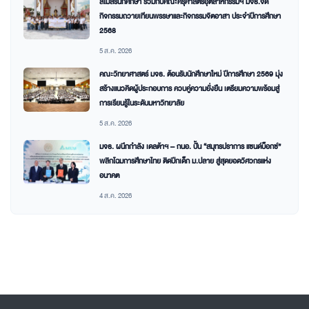
สโมสรนักศึกษา ร่วมกับคณะครุศาสตร์อุตสาหกรรมฯ มจธ.จัด
กิจกรรมถวายเทียนพรรษาและกิจกรรมจิตอาสา ประจำปีการศึกษา
2568
5 ส.ค. 2026
คณะวิทยาศาสตร์ มจธ. ต้อนรับนักศึกษาใหม่ ปีการศึกษา 2569 มุ่ง
สร้างแนวคิดผู้ประกอบการ ควบคู่ความยั่งยืน เตรียมความพร้อมสู่
การเรียนรู้ในระดับมหาวิทยาลัย
5 ส.ค. 2026
มจธ. ผนึกกำลัง เดลต้าฯ – กนอ. ปั้น “สมุทรปราการ แซนด์บ็อกซ์”
พลิกโฉมการศึกษาไทย ติดปีกเด็ก ม.ปลาย สู่สุดยอดวิศวกรแห่ง
อนาคต
4 ส.ค. 2026