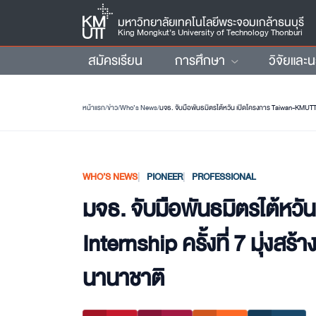
มหาวิทยาลัยเทคโนโลยีพระจอมเกล้าธนบุรี
King Mongkut’s University of Technology Thonburi
สมัครเรียน
การศึกษา
วิจัยและ
หน้าแรก
/
ข่าว
/
Who’s News
/
มจธ. จับมือพันธมิตรไต้หวัน เปิดโครงการ Taiwan-KMUTT I
WHO’S NEWS
PIONEER
PROFESSIONAL
มจธ. จับมือพันธมิตรไต้ห
Internship ครั้งที่ 7 มุ่งส
นานาชาติ