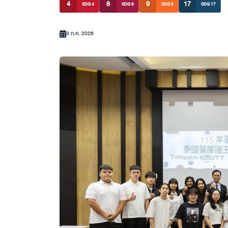
4
8
9
17
SDG 4
SDG 8
SDG 9
SDG 17
3 ก.ค. 2026