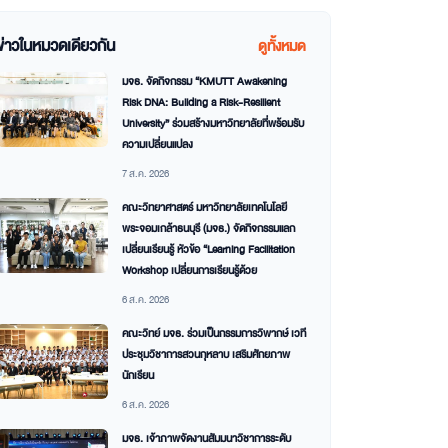
ข่าวในหมวดเดียวกัน
ดูทั้งหมด
มจธ. จัดกิจกรรม “KMUTT Awakening
Risk DNA: Building a Risk-Resilient
University” ร่วมสร้างมหาวิทยาลัยที่พร้อมรับ
ความเปลี่ยนแปลง
7 ส.ค. 2026
คณะวิทยาศาสตร์ มหาวิทยาลัยเทคโนโลยี
พระจอมเกล้าธนบุรี (มจธ.) จัดกิจกรรมแลก
เปลี่ยนเรียนรู้ หัวข้อ “Learning Facilitation
Workshop เปลี่ยนการเรียนรู้ด้วย
6 ส.ค. 2026
คณะวิทย์ มจธ. ร่วมเป็นกรรมการวิพากษ์ เวที
ประชุมวิชาการสวนกุหลาบ เสริมศักยภาพ
นักเรียน
6 ส.ค. 2026
มจธ. เจ้าภาพจัดงานสัมมนาวิชาการระดับ