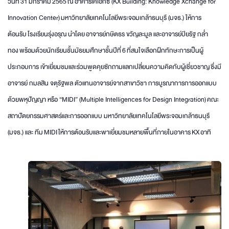
วันที่ 31 มกราคม 2565 ณ อาคารเคเอกซ์ (KX Building: Knowledge Xchange for
Innovation Center) มหาวิทยาลัยเทคโนโลยีพระจอมเกล้าธนบุรี (มจธ.) ให้การ
ต้อนรับ โรงเรียนรุ่งอรุณ นำโดย อาจารย์กษิตธร ขวัญละมูล และอาจารย์ปิยรัฐ กล่ำ
ทอง พร้อมด้วยนักเรียนชั้นมัธยมศึกษาชั้นปีที่ 6 ที่สนใจเลือกฝึกทักษะการเป็นผู้
ประกอบการ เข้าเยี่ยมชมและร่วมพูดคุยซักถามแลกเปลี่ยนความคิดกับผู้เชี่ยวชาญ ซึ่งมี
อาจารย์ กมลสิน จตุรัฐพล ตัวแทนอาจารย์จากสาขาวิชา การบูรณาการการออกแบบ
ด้วยพหุปัญญา หรือ “MIDI” (Multiple Intelligences for Design Integration) คณะ
สถาปัตยกรรมศาสตร์และการออกแบบ มหาวิทยาลัยเทคโนโลยีพระจอมเกล้าธนบุรี
(มจธ.) และ ทีม MIDI ให้การต้อนรับและพาเยี่ยมชมหลายพื้นที่ภายในอาคาร KX อาทิ