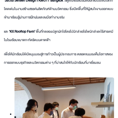
‘
Jacob Jensen Design I KMUTT Bangkok’
สตูดิโอของแบรนด์ออกแบบระดับโลกที่
โดดเด่นในงานสร้างสรรค์ผลิตภัณฑ์ด้านนวัตกรรม ซึ่งเปิดพื้นที่ให้ผู้สนใจงานออกแบบ
เข้ามาเรียนรู้ผ่านการฝึกฝนและลงมือทำงานจริง
และ
‘KX Rooftop Farm’
พื้นที่ทดลองปลูกผักไฮโดรโปนิกส์ แอโรโพนิกส์ และไร้สารเคมี
ในโรงเรือนขนาดกะทัดรัดบนดาดฟ้า
เพื่อให้นักเรียนได้เปิดมุมมองสู่การก้าวเป็นผู้ประกอบการ ตลอดจนมองเห็นโอกาสของ
การออกแบบธุรกิจและนวัตกรรมต่าง ๆ ที่น่าสนใจให้กับนักเรียนที่มาเยี่ยมชม