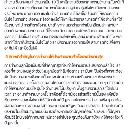
ทำงาน ซึ่งบางคนทำงานมาเป็น 10 ปี เขามีความเชี่ยวชาญความชำนาญในหน้าที่
ของเขา ด้วยความที่เราจบใหม่ เขาก็ต้องลองดูว่าเรารู้จริงไหม มีความสามารถ
จริงไหม เพราะฉะนั้นเวลาเราไปทำงานการที่เราได้ลงช็อป มันทำให้เรามีความ
มั่นใจ ในการที่จะสั่งงาน หรือว่าลงมือให้เขาเห็นว่าเราสามารถทำได้อย่างที่เราได้
สั่งงานเขาไป การที่เราสั่งงาน บางทีเขาถามเราว่าเราทำเป็นหรือเปล่า หลาย ๆ
สถาบันพอเจอสถานการณ์นี้ก็จะกระอักกระอ่วนแต่สำหรับเรา มจธ. สบายมาก
เวลาเราไปลงช็อป เราสามารถที่จะแสดงให้เขาเห็นเลยว่าสิ่งที่เราสั่งเราทำได้ พอ
เราทำได้เขาก็มีความมั่นใจในตัวเรา มีความเกรงอกเกรงใจ สามารถที่จะพึ่งพา
อาศัยได้ และเชื่อมั่นได้
3 ทักษะที่สำคัญในการทำงานให้ประสบความสำเร็จและมีความสุข
การทำงานลูกน้องเป็นสิ่งที่สำคัญที่สุดที่จะทำให้งานเราประสบความสำเร็จ เรา
ควรที่จะวางแผนดูว่าช่วงไหนลูกน้องกำลังต้องการเรา มันจะเป็นช่วงที่เขาจะต้อง
ตัดสินใจบางอย่างซึ่งขณะนั้นเขาจะต้องความช่วยเหลือจากเรา ต้องการคำ
แนะนำจากเรา เราก็ต้องอ่านงานให้ออกว่าช่วงนั้นเราควรจะอยู่ใกล้ ๆ บริเวณนั้น
ทำให้เขามีความมั่นใจ อุ่นใจ ว่างานจะไม่มีปัญหา พื้นฐานความรู้ที่เราได้เรียน
เวลาเราเอามาทำงานบางครั้งเราต้องตั้งโจทย์เอง แล้วแก้โจทย์นั้นเอง แต่สมัย
เรียนอาจารย์จะตั้งโจทย์ให้ ให้เราไปแก้ปัญหา แต่เวลาการทำงานจริง ๆ เราต้อง
ตั้งเอง ค้นหาคำตอบเอง ไม่มีใครมาบอกว่าปัญหาคืออย่างนี้ต้องไปแก้ถ้าในระดับ
บริหาร ไม่มีใครมาพูดแบบนั้น เราต้องหาเองว่าปัญหาคืออะไร และจะแก้ปัญหา
ด้วยวิธีไหน ขอให้ทุกคนตระหนักว่าอย่าไปรอ คุณต้องค้นหาปัญหาให้เจอแล้วแก้
ปัญหานั้น