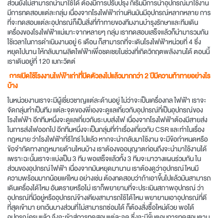
ส่วนยังไม่สามารถนำมาใช้ได้ ต้องมีการปรับปรุง ก็เริ่มมีการนำอุปกรณ์มาใช้งาน
มีการทดสอบแต่ละกลุ่ม เนื่องจากโรงไฟฟ้าถ่านหินมันมีอุปกรณ์หลากหลาย การ
ที่จะทดสอบแต่ละอุปกรณ์ก็เป็นสิ่งที่ท้าทายของทีมงานบำรุงรักษาและทีมเดิน
เครื่องของโรงไฟฟ้าแม่เมาะจากหลายๆ กลุ่ม เราทดสอบเสร็จแล้วก็นำมารวมกัน
ใช้เวลาในการดำเนินงานอยู่ 6 เดือน ก็สามารถที่จะเดินโรงไฟฟ้าหน่วยที่ 4 ซึ่ง
หยุดไปนาน ให้กลับมาผลิตไฟฟ้าเพื่อชดเชยในช่วงที่เกิดวิกฤตพลังงานได้ ตอนนี้
เราเดินอยู่ที่ 120 เมกะวัตต์
การเปิดใช้โรงงานไฟฟ้าเก่าที่ปิดตัวลงไปแล้วมากกว่า 2 ปีมีความท้าทายอย่างไร
บ้าง
ในหน่วยงานเราจะมีผู้เชี่ยวชาญแต่ละด้านอยู่ ไม่ว่าจะเป็นเครื่องกล ไฟฟ้า เราจะ
จัดกลุ่มทำเป็นทีม แต่ละจุดของพี่เองจะดูแลเกี่ยวกับอุปกรณ์ที่เป็นอุปกรณ์ของ
โรงไฟฟ้า อีกทีมหนึ่งจะดูแลเกี่ยวกับระบบส่งไฟ เนื่องจากโรงไฟฟ้าต้องมีสายส่ง
ในการส่งไฟออกไป อีกทีมหนึ่งจะเป็นกลุ่มที่ทำเรื่องเกี่ยวกับ CSR และทำในเรื่อง
กฎหมาย ว่าโรงไฟฟ้าที่รีไทร์ไปแล้ว หากจะนำกลับมาใช้งาน จะมีข้อกำหนดหรือ
ข้อจำกัดทางกฎหมายด้านไหนบ้าง เราต้องขออนุญาตก่อนถึงจะนำมาใช้งานได้
เพราะฉะนั้นเราจะแบ่งเป็น 3 ทีม พอเสร็จแล้วทั้ง 3 ทีมจะมาวางแผนร่วมกัน ใน
ส่วนของอุปกรณ์ไฟฟ้า เนื่องจากมันหยุดมานาน เราต้องดูว่าอุปกรณ์ไหนมี
ความพร้อมมากน้อยแค่ไหน อย่างเช่น ต้องทดสอบว่าถ้าเอาขึ้นไปแล้วมันสามารถ
เดินเครื่องได้ไหม อันตรายหรือไม่ เราก็พยายามที่จะประเมินสภาพอุปกรณ์ ว่า
อุปกรณ์ที่มีอยู่หรืออุปกรณ์ข้างเคียงสามารถใช้ได้ไหม พยายามเอาอุปกรณ์ที่ดี
ที่สุดเข้ามา ยกเว้นบางส่วนที่ไม่สามารถซ่อมได้ ก็ต้องสั่งซื้อใหม่ด้วย พอได้
อุปกรณ์ครบแล้ว จึงจะเข้าสู่การทดสอบแต่ละจุด ซึ่งจะมีขั้นตอนการทดสอบตาม