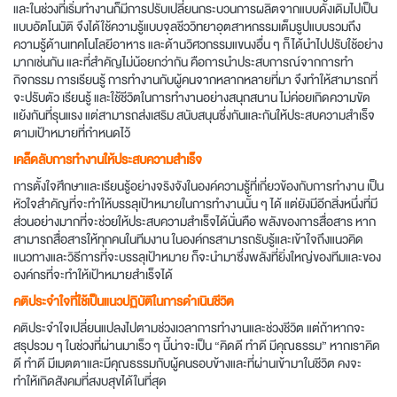
และในช่วงที่เริ่มทำงานก็มีการปรับเปลี่ยนกระบวนการผลิตจากแบบดั้งเดิมไปเป็น
แบบอัตโนมัติ จึงได้ใช้ความรู้แบบจุลชีววิทยาอุตสาหกรรมเต็มรูปแบบรวมถึง
ความรู้ด้านเทคโนโลยีอาหาร และด้านวิศวกรรมแขนงอื่น ๆ ก็ได้นำไปปรับใช้อย่าง
มากเช่นกัน และที่สำคัญไม่น้อยกว่ากัน คือการนำประสบการณ์จากการทำ
กิจกรรม การเรียนรู้ การทำงานกับผู้คนจากหลากหลายที่มา จึงทำให้สามารถที่
จะปรับตัว เรียนรู้ และใช้ชีวิตในการทำงานอย่างสนุกสนาน ไม่ค่อยเกิดความขัด
แย้งกันที่รุนแรง แต่สามารถส่งเสริม สนับสนุนซึ่งกันและกันให้ประสบความสำเร็จ
ตามเป้าหมายที่กำหนดไว้
เคล็ดลับการทำงานให้ประสบความสำเร็จ
การตั้งใจศึกษาและเรียนรู้อย่างจริงจังในองค์ความรู้ที่เกี่ยวข้องกับการทำงาน เป็น
หัวใจสำคัญที่จะทำให้บรรลุเป้าหมายในการทำงานนั้น ๆ ได้ แต่ยังมีอีกสิ่งหนึ่งที่มี
ส่วนอย่างมากที่จะช่วยให้ประสบความสำเร็จได้นั่นคือ พลังของการสื่อสาร หาก
สามารถสื่อสารให้ทุกคนในทีมงาน ในองค์กรสามารถรับรู้และเข้าใจถึงแนวคิด
แนวทางและวิธีการที่จะบรรลุเป้าหมาย ก็จะนำมาซึ่งพลังที่ยิ่งใหญ่ของทีมและของ
องค์กรที่จะทำให้เป้าหมายสำเร็จได้
คติประจำใจที่ใช้เป็นแนวปฏิบัติในการดำเนินชีวิต
คติประจำใจเปลี่ยนแปลงไปตามช่วงเวลาการทำงานและช่วงชีวิต แต่ถ้าหากจะ
สรุปรวม ๆ ในช่วงที่ผ่านมาเร็ว ๆ นี้น่าจะเป็น “คิดดี ทำดี มีคุณธรรม” หากเราคิด
ดี ทำดี มีเมตตาและมีคุณธรรมกับผู้คนรอบข้างและที่ผ่านเข้ามาในชีวิต คงจะ
ทำให้เกิดสังคมที่สงบสุขได้ในที่สุด