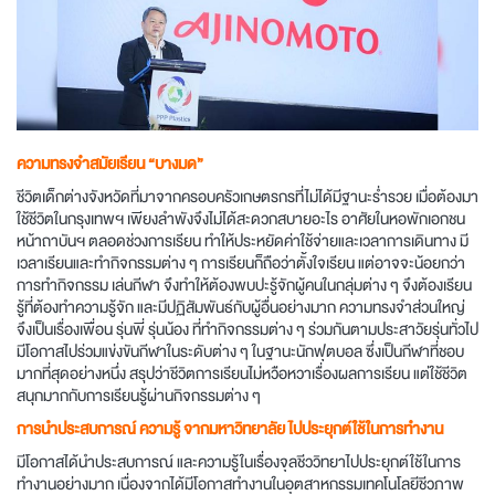
ความทรงจำสมัยเรียน “บางมด”
ชีวิตเด็กต่างจังหวัดที่มาจากครอบครัวเกษตรกรที่ไม่ได้มีฐานะร่ำรวย เมื่อต้องมา
ใช้ชีวิตในกรุงเทพฯ เพียงลำพังจึงไม่ได้สะดวกสบายอะไร อาศัยในหอพักเอกชน
หน้าถาบันฯ ตลอดช่วงการเรียน ทำให้ประหยัดค่าใช้จ่ายและเวลาการเดินทาง มี
เวลาเรียนและทำกิจกรรมต่าง ๆ การเรียนก็ถือว่าตั้งใจเรียน แต่อาจจะน้อยกว่า
การทำกิจกรรม เล่นกีฬา จึงทำให้ต้องพบปะรู้จักผู้คนในกลุ่มต่าง ๆ จึงต้องเรียน
รู้ที่ต้องทำความรู้จัก และมีปฏิสัมพันธ์กับผู้อื่นอย่างมาก ความทรงจำส่วนใหญ่
จึงเป็นเรื่องเพื่อน รุ่นพี่ รุ่นน้อง ที่ทำกิจกรรมต่าง ๆ ร่วมกันตามประสาวัยรุ่นทั่วไป
มีโอกาสไปร่วมแข่งขันกีฬาในระดับต่าง ๆ ในฐานะนักฟุตบอล ซึ่งเป็นกีฬาที่ชอบ
มากที่สุดอย่างหนึ่ง สรุปว่าชีวิตการเรียนไม่หวือหวาเรื่องผลการเรียน แต่ใช้ชีวิต
สนุกมากกับการเรียนรู้ผ่านกิจกรรมต่าง ๆ
การนำประสบการณ์ ความรู้ จากมหาวิทยาลัย ไปประยุกต์ใช้ในการทำงาน
มีโอกาสได้นำประสบการณ์ และความรู้ในเรื่องจุลชีววิทยาไปประยุกต์ใช้ในการ
ทำงานอย่างมาก เนื่องจากได้มีโอกาสทำงานในอุตสาหกรรมเทคโนโลยีชีวภาพ