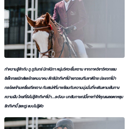
ทำความรู้จักกับ ภู ภูวินทร์ นิกข์นิภา หนุ่มวิศวะยิ้มหวาน จากภาควิชาวิศวกรรม
อิเล็กทรอนิกส์และโทรคมนาคม ดีกรีนักกีฬาขี่ม้าเยาวชนทีมชาติไทย ประเภทขี่ม้า
กระโดดข้ามเครื่องกีดขวาง กับสเน่ห์ที่มาพร้อมกับความมุ่งมั่นที่จะเดินตามเส้นทาง
ความฝัน ใครที่ยังไม่รู้จักกีฬาขี่ม้า…ระวังนะ บทสัมภาษณ์นี้อาจทำให้คุณเผลอตกหลุม
รักกีฬานี้ (และภู) แบบไม่รู้ตัว