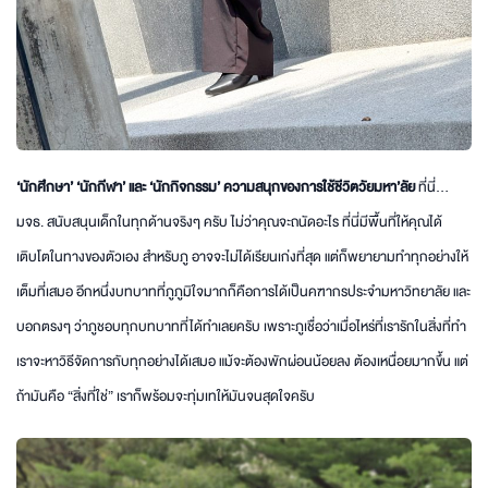
‘นักศึกษา’
‘
นักกีฬา’ และ ‘นักกิจกรรม’ ความสนุกของการใช้ชีวิตวัยมหา’ลัย
ที่นี่…
มจธ. สนับสนุนเด็กในทุกด้านจริงๆ ครับ ไม่ว่าคุณจะถนัดอะไร ที่นี่มีพื้นที่ให้คุณได้
เติบโตในทางของตัวเอง สำหรับภู อาจจะไม่ได้เรียนเก่งที่สุด แต่ก็พยายามทำทุกอย่างให้
เต็มที่เสมอ อีกหนึ่งบทบาทที่ภูภูมิใจมากก็คือการได้เป็นคฑากรประจำมหาวิทยาลัย และ
บอกตรงๆ ว่าภูชอบทุกบทบาทที่ได้ทำเลยครับ เพราะภูเชื่อว่าเมื่อไหร่ที่เรารักในสิ่งที่ทำ
เราจะหาวิธีจัดการกับทุกอย่างได้เสมอ แม้จะต้องพักผ่อนน้อยลง ต้องเหนื่อยมากขึ้น แต่
ถ้ามันคือ “สิ่งที่ใช่” เราก็พร้อมจะทุ่มเทให้มันจนสุดใจครับ