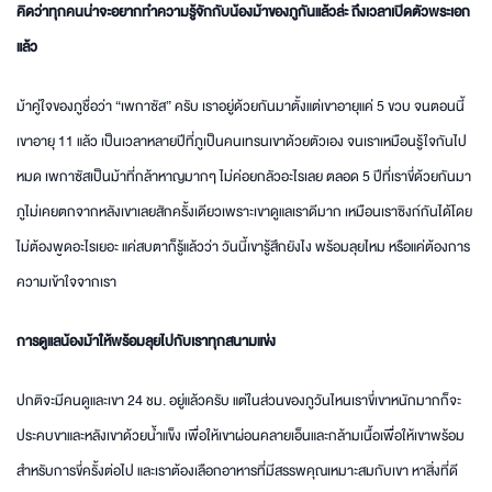
คิดว่าทุกคนน่าจะอยากทำความรู้จักกับน้องม้าของภูกันแล้วล่ะ ถึงเวลาเปิดตัวพระเอก
แล้ว
ม้าคู่ใจของภูชื่อว่า “เพกาซัส” ครับ เราอยู่ด้วยกันมาตั้งแต่เขาอายุแค่ 5 ขวบ จนตอนนี้
เขาอายุ 11 แล้ว เป็นเวลาหลายปีที่ภูเป็นคนเทรนเขาด้วยตัวเอง จนเราเหมือนรู้ใจกันไป
หมด เพกาซัสเป็นม้าที่กล้าหาญมากๆ ไม่ค่อยกลัวอะไรเลย ตลอด 5 ปีที่เราขี่ด้วยกันมา
ภูไม่เคยตกจากหลังเขาเลยสักครั้งเดียวเพราะเขาดูแลเราดีมาก เหมือนเราซิงก์กันได้โดย
ไม่ต้องพูดอะไรเยอะ แค่สบตาก็รู้แล้วว่า วันนี้เขารู้สึกยังไง พร้อมลุยไหม หรือแค่ต้องการ
ความเข้าใจจากเรา
การดูแลน้องม้าให้พร้อมลุยไปกับเราทุกสนามแข่ง
ปกติจะมีคนดูและเขา 24 ชม. อยู่แล้วครับ แต่ในส่วนของภูวันไหนเราขี่เขาหนักมากก็จะ
ประคบขาและหลังเขาด้วยน้ำแข็ง เพื่อให้เขาผ่อนคลายเอ็นและกล้ามเนื้อเพื่อให้เขาพร้อม
สำหรับการขี่ครั้งต่อไป และเราต้องเลือกอาหารที่มีสรรพคุณเหมาะสมกับเขา หาสิ่งที่ดี