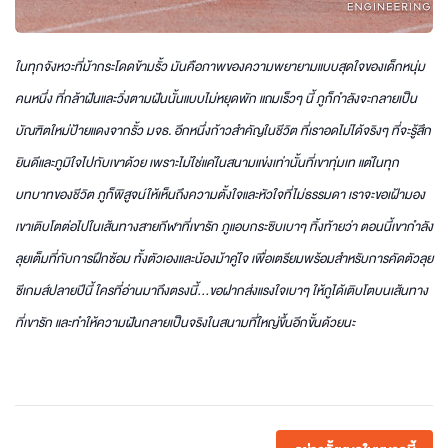
ในทุกจังหวะที่ม้ากระโดดข้ามรั้ว มันคือภาพของความพยายามแบบสุดใจของเด็กหนุ่ม
คนหนึ่ง ที่กล้าฝันและวิ่งตามฝันนั้นแบบไม่หยุดพัก แถมเร็วๆ นี้ ภูก็กำลังจะกลายเป็น
บัณฑิตใหม่ป้ายแดงจากรั้ว มจธ. อีกหนึ่งก้าวสำคัญในชีวิต ที่เราอดไม่ได้จริงๆ ที่จะรู้สึก
ยินดีและภูมิใจไปกับเขาด้วย เพราะไม่ใช่แค่ในสนามแข่งเท่านั้นที่เขาทุ่มเท แต่ในทุก
บทบาทของชีวิต ภูก็พิสูจน์ให้เห็นถึงความตั้งใจและหัวใจที่ไม่ธรรมดา เราจะขอเฝ้ามอง
เขาเติบโตต่อไปในเส้นทางสายกีฬาที่เขารัก ภูแอบกระซิบเบาๆ ทิ้งท้ายว่า ตอนนี้เขากำลัง
ลุยเต็มที่กับการฝึกซ้อม ทั้งตัวเองและน้องม้าคู่ใจ เพื่อเตรียมพร้อมสำหรับการคัดตัวลุย
ซีเกมส์ปลายปีนี้ ใครที่อ่านมาถึงตรงนี้…ขอฝากส่งแรงใจเบาๆ ให้ภูได้เติบโตบนเส้นทาง
ที่เขารัก และทำให้ความฝันกลายเป็นจริงในสนามที่ใหญ่ขึ้นอีกขั้นด้วยนะ