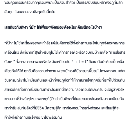
ขอบคุณครอบครัวมากๆด้วยเพราะเป็นส่วนสำคัญ เป็นแรงสนับสนุนหลักของภูที่ผลัก
ดันภูมาโดยตลอดจนถึงทุกวันนี้ครับ
เล่าเกี่ยวกับกีฬา ‘ขี่ม้า’ ให้เพื่อนๆฟังหน่อย คืออะไร
? ต้องฝึกอะไรบ้าง?
“ขี่ม้า” ไม่ใช่แค่เรื่องของพละกำลัง แต่มันคือการใช้ทั้งร่างกายและใจในทุกจังหวะของการ
เคลื่อนไหว สิ่งที่ยากที่สุดสำหรับภูไม่ใช่แค่การทรงตัวหรือควบคุมม้า แต่คือ “การสื่อสาร
กับเขา” ทั้งทางกายภาพและจิตใจ มันเหมือนกับ “1 + 1 = 1” คือเรากับม้าต้องเป็นหนึ่ง
เดียวกันให้ได้ ทุกวันคือความท้าทาย เพราะม้าเองก็มีอารมณ์ขึ้นลงไม่ต่างจากคน แต่ละ
วันอารมณ์เขาไม่เหมือนกันเลย หน้าที่ของภูคือทำให้เขาสบายใจทุกครั้งที่เราขี่ไปด้วยกัน
สำหรับใครที่อยากเริ่มต้นกับกีฬาประเภทนี้คิดว่ามาลองก่อนได้เลยครับ จะได้รู้ว่าหัวใจ
เราอยากขี่ม้าจริงๆไหม เพราะภูก็รู้สึกว่าเป็นกีฬาที่อันตรายและต้องระวังมากเหมือนกัน
เรากำลังเล่นกับสัตว์ที่มีชีวิต มีความรู้สึก เราต้องคอนโทรลทั้งตัวเอง และเรียนรู้ที่จะ
เข้าใจทั้งร่างกายและใจของเขาไปพร้อมกัน