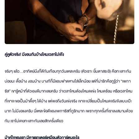
คู่หูตัวจริง! มีงอนกันบ้างไหมเวลาไม่ฟัง
จริงๆ แล้ว…อาทิตย์นึงก็ตีกันเกือบทุกวันแหละครับ (หัวเราะ ยิ้มตาสระอิ) คือทะเลาะกัน
บ่อยนะ ดื้อบ้าง งอนบ้าง บางทีก็มีแอบฟาดหางใส่เล็กน้อย แต่ที่น่ารักคือภูรู้ว่า “เพกา
ซัส” เขารู้หน้าที่ตัวเองดีมากเลยครับ ว่าเวลาไหนต้องโหมดแข่ง โหมดซ้อม หรือเวลาไหน
ที่เขาจะขอเป็นม้าดื้อๆ ได้บ้าง แต่พอถึงวันแข่งจริง เขาจะเปลี่ยนเป็นโหมดจริงจังแบบเป๊ะ
มาก ไม่มีงอแงครับ นี่แหละข้อดีของเพกาซัสที่ภูรักมาก เพราะทุกครั้งที่เราลงสนามด้วย
กัน เราไม่เคยทะเลาะกันเลยสักครั้งเดียว
ม้าคู่ใจของเรา มีคาแรกเตอร์เหมือนตัวการ์ตูนอะไร