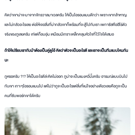
คิดว่าเขาน่าจะมาจากจักรวาลมาเวลครับ ให้เป็นไอรอนแมนดีกว่า เพราะเขากล้าหาญ
และไม่กลัวอะไรเลย ต่อให้เจอสิ่งที่น่ากลัวเขาก็พร้อมที่จะสู้ไปกับเรา เพกาซัสคือฮีโร่ตัว
จริงของภูเลยครับ เท่แต่ก็อบอุ่น เหมือนมีเกราะเหล็กคลุมหัวใจที่ไว้ใจได้เสมอ
ถ้าให้เปรียบเรากับม้าต้องเป็นคู่ดูโอ้ คิดว่าตัวจะเป็นอะไรดี และเราจะเป็นทีมแบบไหนกัน
นะ
ภูหรอครับ ?!? ให้เป็นอะไรดีล่ะคิดไม่ออก ภูน่าจะเป็นแมงหวี่มั้งครับ อารมณ์แบบบินไป
กับเขา เกาะๆไอรอนแมนไป แต่ไม่ว่าภูจะเป็นอะไรแต่สิ่งที่แน่ใจอย่างเดียวเลยคือภูจะเป็น
คนที่ซับพอร์ทเขาได้ครับ