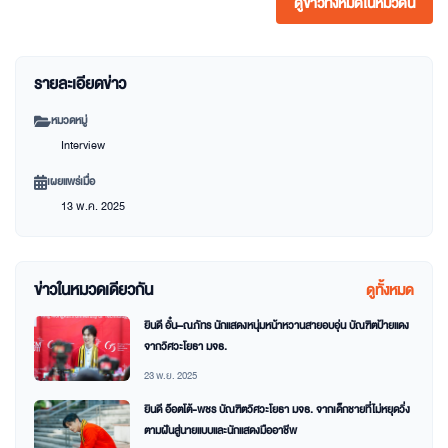
ดูข่าวทั้งหมดในหมวดนี้
รายละเอียดข่าว
หมวดหมู่
Interview
เผยแพร่เมื่อ
13 พ.ค. 2025
ข่าวในหมวดเดียวกัน
ดูทั้งหมด
ยินดี อั๋น–ณภัทร นักแสดงหนุ่มหน้าหวานสายอบอุ่น บัณฑิตป้ายแดง
จากวิศวะโยธา มจธ.
23 พ.ย. 2025
ยินดี อ๊อตโต้-พชร บัณฑิตวิศวะโยธา มจธ. จากเด็กชายที่ไม่หยุดวิ่ง
ตามฝันสู่นายแบบและนักแสดงมืออาชีพ