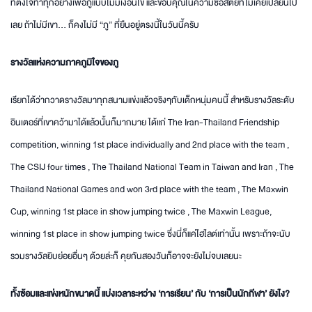
ที่ตั้งใจทำทุกอย่างเพื่อภูแบบไม่มีเงื่อนไข และขอบคุณในความซื่อสัตย์ที่ไม่เคยเปลี่ยนไป
เลย ถ้าไม่มีเขา… ก็คงไม่มี “ภู” ที่ยืนอยู่ตรงนี้ในวันนี้ครับ
รางวัลแห่งความภาคภูมิใจของภู
เรียกได้ว่ากวาดรางวัลมาทุกสนามแข่งแล้วจริงๆกับเด็กหนุ่มคนนี้ สำหรับรางวัลระดับ
อินเตอร์ที่เขาคว้ามาได้แล้วนั้นก็มากมาย ได้แก่ The Iran-Thailand Friendship
competition, winning 1st place individually and 2nd place with the team ,
The CSIJ four times , The Thailand National Team in Taiwan and Iran , The
Thailand National Games and won 3rd place with the team , The Maxwin
Cup, winning 1st place in show jumping twice , The Maxwin League,
winning 1st place in show jumping twice ซึ่งนี่ก็แค่ไฮไลต์เท่านั้น เพราะถ้าจะนับ
รวมรางวัลยิบย่อยอื่นๆ ด้วยล่ะก็ คุยกันสองวันก็อาจจะยังไม่จบเลยนะ
ทั้งซ้อมและแข่งหนักขนาดนี้ แบ่งเวลาระหว่าง ‘การเรียน’ กับ ‘การเป็นนักกีฬา’ ยังไง
?