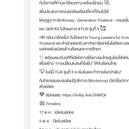
กับโอกาสที่ท่านจะได้แนวทาง พร้อมฝึกฝน 🚀
เพิ่มประสบการณ์นอกห้องเรียนที่หาที่ไหนไม่ได้
โดยกูรูจาก McKinsey , Generation Thailand – เจเนเรชั
และ GEN KX ในโครงการ #YL4I รุ่นที่ 3 🥰
📣 กลับมาอีกครั้ง! กับโครงการ Young Leaders for Inclus
Thailand) และสำนักเคเอกซ์ มหาวิทยาลัยเทคโนโลยีพระจอม
องค์กรพันธมิตรด้านสังคมและการศึกษา
✨ เตรียมพบกับเวทีที่เปิดโอกาสให้เยาวชนไทยรุ่นใหม่ได้พัฒ
เพื่อสร้าง “การเปลี่ยนแปลงที่ยั่งยืน” ให้กับสังคมไทย
💡 ในปีนี้ YL4I รุ่นที่ 3 จะเข้มข้นและท้าทายยิ่งกว่าเดิม!
กับกิจกรรมอบรมเชิงปฏิบัติการ (Workshop) เวิร์กช็อปจา
พันธมิตร
💙 สมัครเลย:
https://linkly.link/2HWQF
📅 Timeline
17 ต.ค. : เปิดรับสมัคร
5 พ.ย. : ปิดรับสมัคร