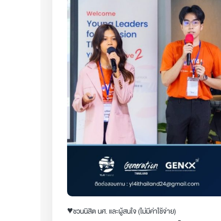
♥️ชวนนิสิต นศ. และผู้สนใจ (ไม่มีค่าใช้จ่าย)