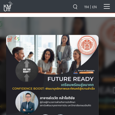
-->
TH
EN