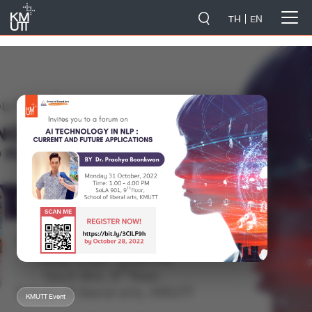
-->
TH
EN
KMUTT Event