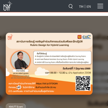
-->
TH
EN
KMUTT Event