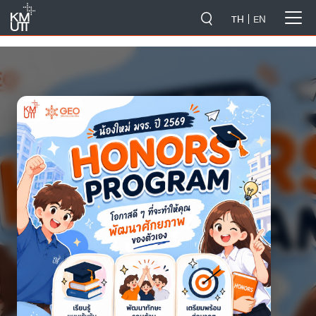
-->
TH
EN