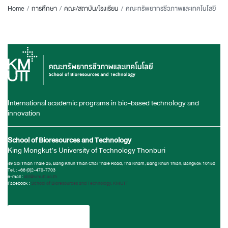
Home
การศึกษา
คณะ/สถาบัน/โรงเรียน
คณะทรัพยากรชีวภาพและเทคโนโลยี
International academic programs in bio-based technology and
innovation
School of Bioresources and Technology
King Mongkut’s University of Technology Thonburi
49 Soi Thian Thale 25, Bang Khun Thian Chai Thale Road, Tha Kham, Bang Khun Thian, Bangkok 10150
Tel. : +66 (0)2-470-7703
e-mail :
sbt@kmutt.ac.th
Facebook :
School of Bioresources and Technology, KMUTT
Curriculum