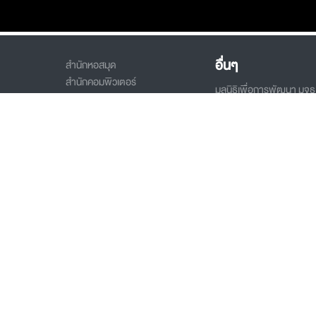
อื่นๆ
สำนักหอสมุด
สำนักคอมพิวเตอร์
มูลนิธิเพื่อการพัฒนา มจธ
Heliconia House โรงแรมและ
อุตสาหกรรม
ข้อมูลสาธารณะ/ ITA
เซอร์วิส อพาร์ทเมนท์ มจธ.
คราะห์
แจ้งเบาะแสทุจริต
ETS Tech Integration (แหล่งรวม
ช่องทางสื่อสารทางอิเล็กทร
เทคโนโลยีการศึกษา)
Science and Engineeri
4LifelongLearning (Micro-
Connect
Credentials)
โครงการ อพ.สธ.มจธ.
ติดต่อเรา
ารเรียนรู้
ระบบฐานข้อมูลเรียนรู้คู่ชุม
(CEGIS)
ย์
ติดต่อหน่วยงานภายใน มจธ.
นโยบายความเป็นส่วนตัว
เว็บไซต์หน่วยงาน
แผนที่และการเดินทาง
KMUTT Tour 360ํ