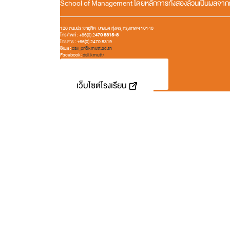
School of Management โดยหลักการทั้งสองล้วนเป็นผลจากการ
126 ถนนประชาอุทิศ บางมด ทุ่งครุ กรุงเทพฯ 10140
โทรศัพท์ : +66(0) 2
470 8315-8
โทรสาร : +66(0) 2470 8319
อีเมล :
dsil_pr@kmutt.a
c.th
Facebook:
dsil.kmutt/
ระเบียบการรับสมัคร
เว็บไซต์โรงเรียน