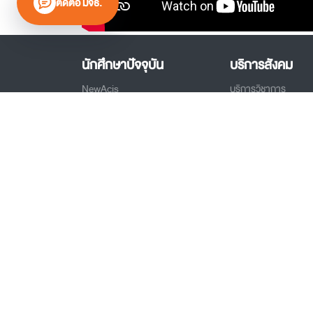
ติดต่อ มจธ.
นักศึกษาปัจจุบัน
บริการสังคม
NewAcis
บริการวิชาการ
LEB2
บริการภาคธุรกิจและ
ทุนการศึกษา
บริการศูนย์ทดสอบ/วิเ
คุณภาพ
ทุนวิจัย
หมายเลขโทรศัพท์ฉุกเฉิน
หน่วยงาน
บุคลากร
ดรุณสิกขาลัย
โรงเรียนนวัตกรรมแห่งก
My Portal
วมว. ห้องเรียนวิศว์-วิท
AHRIS
สถาบันโคเซ็น มจธ.
ระบบ KIRIM
ศูนย์หนังสือ มจธ.
Digital Document
หอพักนักศึกษา