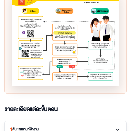
รายละเอียดแต่ละขั้นตอน
1
expand_more
ค้นหาสถานที่ฝึกงาน