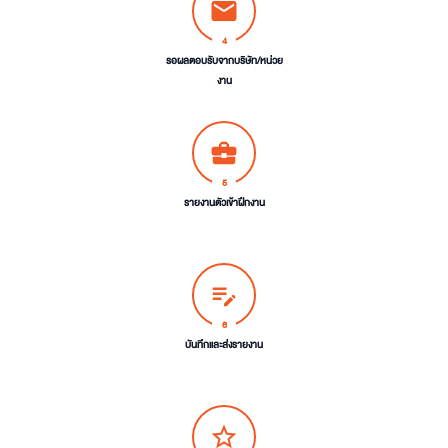
mail
4
รอผลตอบรับจากบริษัท/หน่วย
งาน
business_center
5
รายงานตัวเข้าฝึกงาน
edit_note
6
บันทึกและส่งรายงาน
star_border