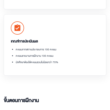
assignment_turned_in
เกณฑ์การประเมินผล
คะแนนจากสถานประกอบการ 100 คะแนน
คะแนนรายงานการฝึกงาน 100 คะแนน
นักศึกษาต้องได้คะแนนรวมไม่น้อยกว่า 70%
ขั้นตอนการฝึกงาน