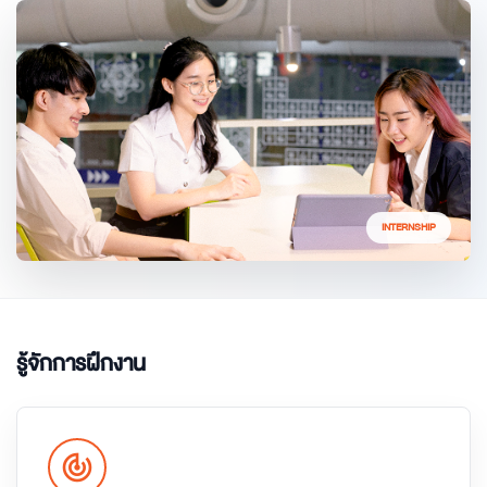
INTERNSHIP
รู้จักการฝึกงาน
track_changes