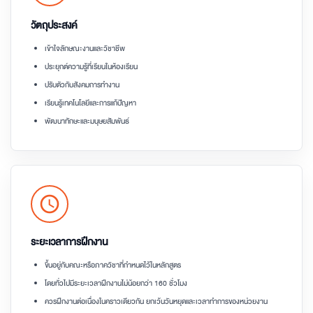
วัตถุประสงค์
เข้าใจลักษณะงานและวิชาชีพ
ประยุกต์ความรู้ที่เรียนในห้องเรียน
ปรับตัวกับสังคมการทำงาน
เรียนรู้เทคโนโลยีและการแก้ปัญหา
พัฒนาทักษะและมนุษยสัมพันธ์
schedule
ระยะเวลาการฝึกงาน
ขึ้นอยู่กับคณะหรือภาควิชาที่กำหนดไว้ในหลักสูตร
โดยทั่วไปมีระยะเวลาฝึกงานไม่น้อยกว่า 160 ชั่วโมง
ควรฝึกงานต่อเนื่องในคราวเดียวกัน ยกเว้นวันหยุดและเวลาทำการของหน่วยงาน