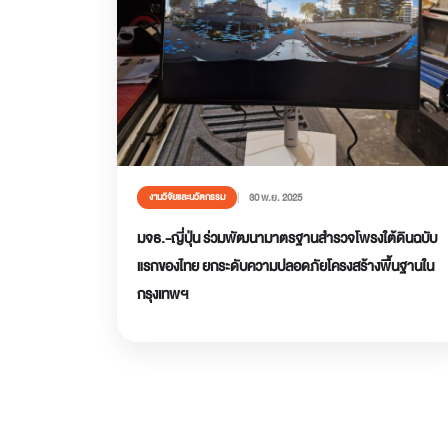
30 พ.ย. 2025
งานวิจัยและนวัตกรรม
มจธ.-ญี่ปุ่น ร่วมพัฒนามาตรฐานสำรวจโพรงใต้ดินฉบับ
แรกของไทย ยกระดับความปลอดภัยโครงสร้างพื้นฐานใน
กรุงเทพฯ