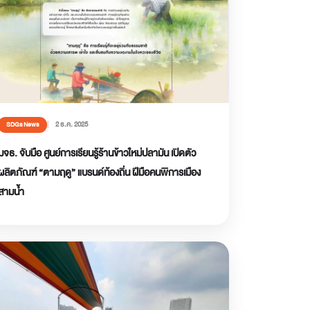
2 ธ.ค. 2025
SDGs News
มจธ. จับมือ ศูนย์การเรียนรู้ร้านข้าวใหม่ปลามัน เปิดตัว
ผลิตภัณฑ์ “ตามฤดู” แบรนด์ท้องถิ่น ฝีมือคนพิการเมือง
สามน้ำ