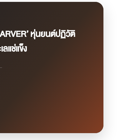
ARVER’ หุ่นยนต์ปฏิวัติ
ลแช่แข็ง
..