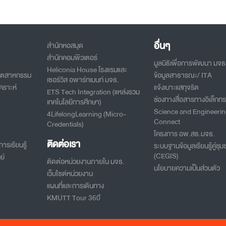
อื่นๆ
สำนักหอสมุด
สำนักคอมพิวเตอร์
มูลนิธิเพื่อการพัฒนา มจธ
Heliconia House โรงแรมและ
อุตสาหกรรม
ข้อมูลสาธารณะ/ ITA
เซอร์วิส อพาร์ทเมนท์ มจธ.
คราะห์
แจ้งเบาะแสทุจริต
ETS Tech Integration (แหล่งรวม
ช่องทางสื่อสารทางอิเล็กทร
เทคโนโลยีการศึกษา)
Science and Engineeri
4LifelongLearning (Micro-
Connect
Credentials)
โครงการ อพ.สธ.มจธ.
ติดต่อเรา
ารเรียนรู้
ระบบฐานข้อมูลเรียนรู้คู่ชุม
(CEGIS)
ย์
ติดต่อหน่วยงานภายใน มจธ.
นโยบายความเป็นส่วนตัว
เว็บไซต์หน่วยงาน
แผนที่และการเดินทาง
KMUTT Tour 360ํ