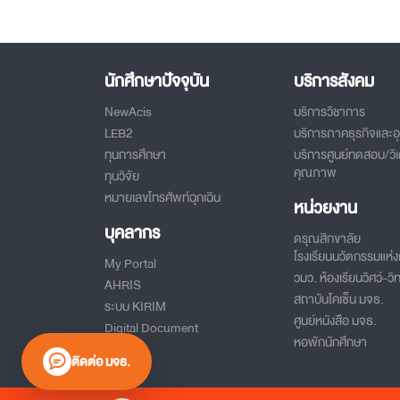
นักศึกษาปัจจุบัน
บริการสังคม
NewAcis
บริการวิชาการ
LEB2
บริการภาคธุรกิจและ
ทุนการศึกษา
บริการศูนย์ทดสอบ/วิเ
คุณภาพ
ทุนวิจัย
หมายเลขโทรศัพท์ฉุกเฉิน
หน่วยงาน
บุคลากร
ดรุณสิกขาลัย
โรงเรียนนวัตกรรมแห่งก
My Portal
วมว. ห้องเรียนวิศว์-วิท
AHRIS
สถาบันโคเซ็น มจธ.
ระบบ KIRIM
ศูนย์หนังสือ มจธ.
Digital Document
หอพักนักศึกษา
ติดต่อ มจธ.