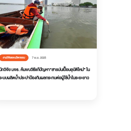
7 พ.ย. 2025
งานวิจัยและนวัตกรรม
นักวิจัย มจธ. ค้นพบวิธีแก้ปัญหา“สารปนเปื้อนอุบัติใหม่” ใน
ระบบผลิตน้ำประปาป้องกันผลกระทบต่อผู้ใช้น้ำในระยะยาว