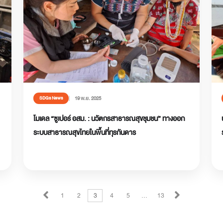
19 พ.ย. 2025
SDGs News
โมเดล “ซูเปอร์ อสม. : นวัตกรสาธารณสุขชุมชน” ทางออก
ระบบสาธารณสุขไทยในพื้นที่ทุรกันดาร
1
2
3
4
5
…
13