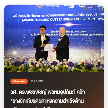
23 ธ.ค. 2025
Who’s News
รศ. ดร.พชรพิชญ์ พรหมอุปถัมภ์ คว้า
“รางวัลเกียรติยศแห่งความสำเร็จด้าน