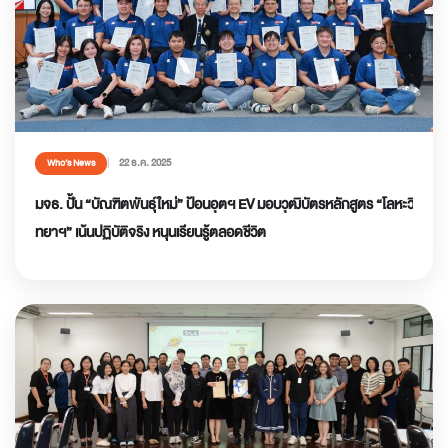
22 ธ.ค. 2025
Who’s News
มจธ. ปั้น “บัณฑิตพันธุ์ใหม่” ป้อนอุตฯ EV มอบวุฒิบัตรหลักสูตร “โลหะวิ
ทยาฯ” เน้นปฏิบัติจริง หนุนเรียนรู้ตลอดชีวิต