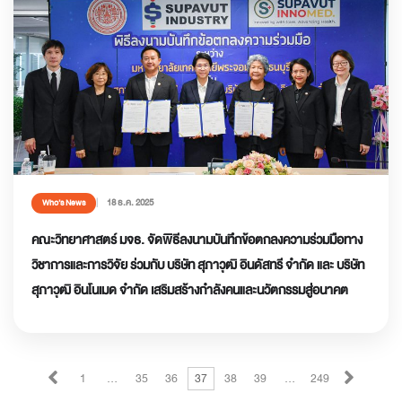
18 ธ.ค. 2025
Who’s News
คณะวิทยาศาสตร์ มจธ. จัดพิธีลงนามบันทึกข้อตกลงความร่วมมือทาง
วิชาการและการวิจัย ร่วมกับ บริษัท สุภาวุฒิ อินดัสทรี จำกัด และ บริษัท
สุภาวุฒิ อินโนเมด จำกัด เสริมสร้างกำลังคนและนวัตกรรมสู่อนาคต
1
…
35
36
37
38
39
…
249