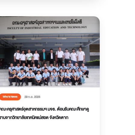
29 ก.ย. 2023
Who’s News
คณะครุศาสตร์อุตสาหกรรมฯ มจธ. ต้อนรับคณะศึกษาดู
งานจากวิทยาลัยเทคนิคแม่สอด จังหวัดตาก