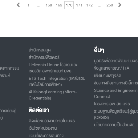
1
…
168
169
170
171
172
…
250
อื่นๆ
สำนักหอสมุด
สำนักคอมพิวเตอร์
มูลนิธิเพื่อการพัฒนา มจธ
Heliconia House โรงแรมและ
อุตสาหกรรม
ข้อมูลสาธารณะ/ ITA
เซอร์วิส อพาร์ทเมนท์ มจธ.
คราะห์
แจ้งเบาะแสทุจริต
ETS Tech Integration (แหล่งรวม
ช่องทางสื่อสารทางอิเล็กทร
เทคโนโลยีการศึกษา)
Science and Engineeri
4LifelongLearning (Micro-
Connect
Credentials)
โครงการ อพ.สธ.มจธ.
ติดต่อเรา
ารเรียนรู้
ระบบฐานข้อมูลเรียนรู้คู่ชุม
(CEGIS)
ย์
ติดต่อหน่วยงานภายใน มจธ.
นโยบายความเป็นส่วนตัว
เว็บไซต์หน่วยงาน
แผนที่และการเดินทาง