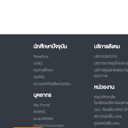
นักศึกษาปัจจุบัน
บริการสังคม
NewAcis
บริการวิชาการ
LEB2
บริการภาคธุรกิจและ
ทุนการศึกษา
บริการศูนย์ทดสอบ/วิเ
คุณภาพ
ทุนวิจัย
หมายเลขโทรศัพท์ฉุกเฉิน
หน่วยงาน
บุคลากร
ดรุณสิกขาลัย
โรงเรียนนวัตกรรมแห่งก
My Portal
วมว. ห้องเรียนวิศว์-วิท
AHRIS
สถาบันโคเซ็น มจธ.
ระบบ KIRIM
ศูนย์หนังสือ มจธ.
Digital Document