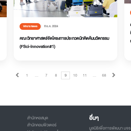
6 ธ.ค. 2024
Who’s News
คณะวิทยาศาสตร์จัดโครงการประกวดนักคิดค้นนวัตกรรม
(FSci-Innovation#1)
1
…
7
8
9
10
11
…
68
อื่นๆ
สำนักหอสมุด
สำนักคอมพิวเตอร์
มูลนิธิเพื่อการพัฒนา มจธ