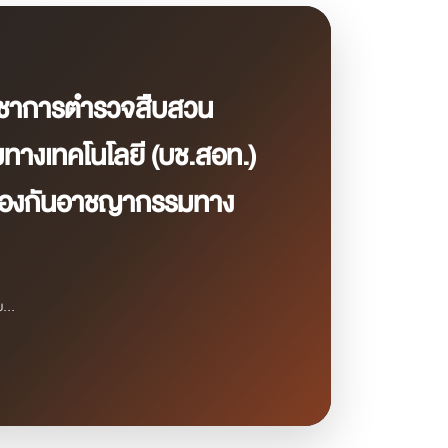
ญชาการตำรวจสืบสวน
งเทคโนโลยี (บช.สอท.)
้องกันอาชญากรรมทาง
...