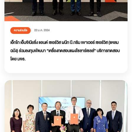
22 ม.ค. 2024
ความร่วมมือ
เอ็กโก เอ็นจิเนียริ่ง แอนด์ เซอร์วิส ผนึก บี.กริม เพาเวอร์ เซอร์วิส (แหลม
ฉบัง) ร่วมลงทุนพัฒนา “เครื่องทดสอบแผงโซลาร์เซลล์” บริการทดสอบ
โดย มจธ.