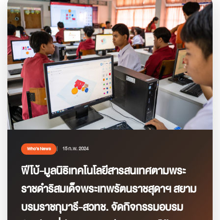
15 ก.พ. 2024
Who’s News
ฟีโบ้-มูลนิธิเทคโนโลยีสารสนเทศตามพระ
ราชดำริสมเด็จพระเทพรัตนราชสุดาฯ สยาม
บรมราชกุมารี-สวทช. จัดกิจกรรมอบรม