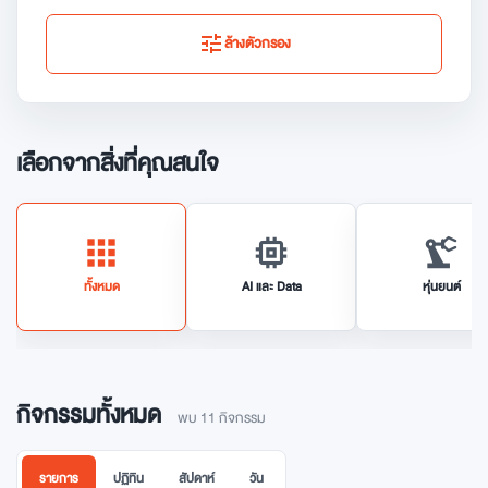
tune
ล้างตัวกรอง
เลือกจากสิ่งที่คุณสนใจ
apps
memory
precision_manufacturing
ทั้งหมด
AI และ Data
หุ่นยนต์
กิจกรรมทั้งหมด
พบ 11 กิจกรรม
รายการ
ปฏิทิน
สัปดาห์
วัน