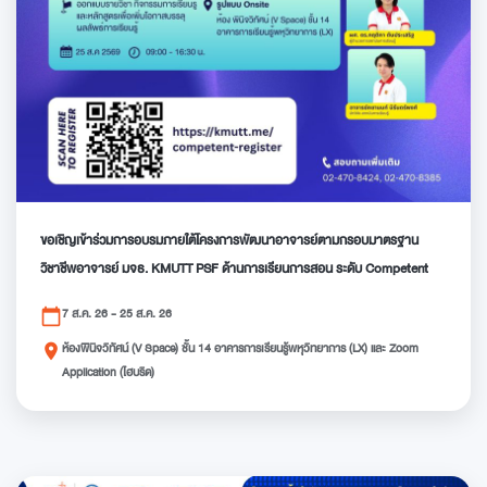
ขอเชิญเข้าร่วมการอบรมภายใต้โครงการพัฒนาอาจารย์ตามกรอบมาตรฐาน
วิชาชีพอาจารย์ มจธ. KMUTT PSF ด้านการเรียนการสอน ระดับ Competent
7 ส.ค. 26 - 25 ส.ค. 26
calendar_today
ห้องพินิจวิทัศน์ (V Space) ชั้น 14 อาคารการเรียนรู้พหุวิทยาการ (LX) และ Zoom
place
Application (ไฮบริด)