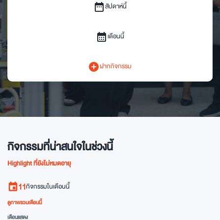
date_range
สัปดาห์นี้
calendar_month
เดือนนี้
add_circle
ฝากกิจกรรม
กิจกรรมที่น่าสนใจในช่วงนี้
Highlight ที่ยังไม่หมดอายุ
11
กิจกรรมในเดือนนี้
event
ดูภาพรวมเดือนนี้
เดือนแสดง