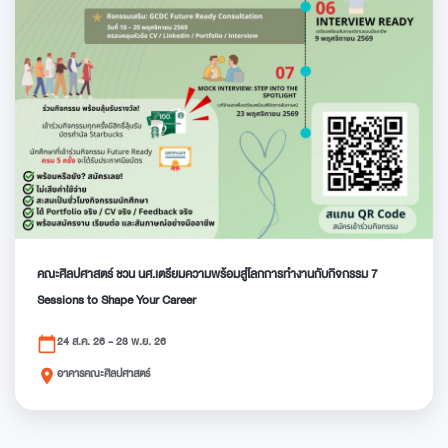
คณะศิลปศาสตร์ ชวน นศ.เตรียมความพร้อมสู่โลกการทำงานกับกิจกรรม 7
Sessions to Shape Your Career
24 ส.ค. 26 - 23 พ.ย. 26
calendar_today
อาคารคณะศิลปศาสตร์
place