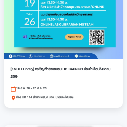
[KMUTT Library] ขอเชิญเข้าร่วมอบรม LIB TRAINING ประจำเดือนสิงหาคม
2569
19 ส.ค. 26 - 26 ส.ค. 26
calendar_today
ห้อง LIB 114 สำนักหอสมุด มจธ. บางมด (ไฮบริด)
place