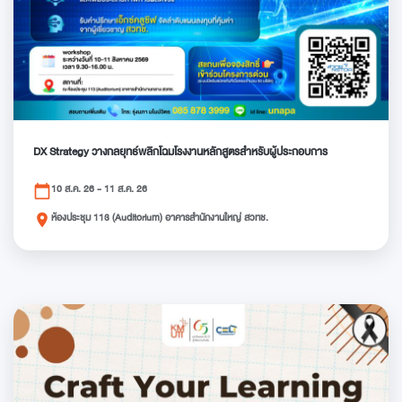
DX Strategy วางกลยุทธ์พลิกโฉมโรงงานหลักสูตรสำหรับผู้ประกอบการ
10 ส.ค. 26 - 11 ส.ค. 26
calendar_today
ห้องประชุม 113 (Auditorium) อาคารสำนักงานใหญ่ สวทช.
place