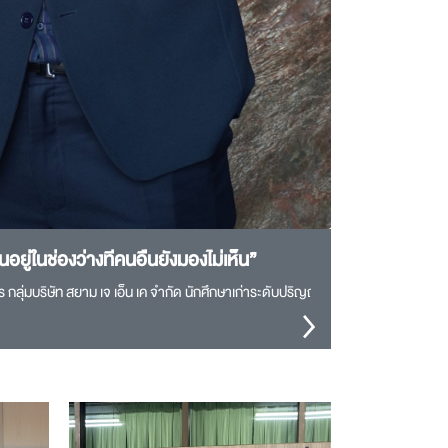
นอยู่ในช่องว่างที่คนอื่นยังมองไม่เห็น”
 กลุ่มบริษัท สยาม เจ เอ็น เค จำกัด นักศึกษาเก่าระดับปริญญาตรี ภาควิชาวิศวกรร