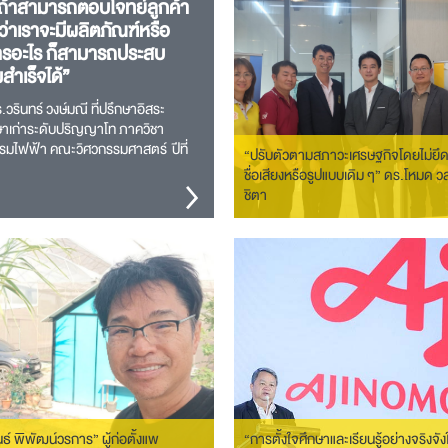
 ถ้าสามารถตอบโจทย์ลูกค้า
ม่ว่าเราจะมีผลิตภัณฑ์หรือ
ารอะไร ก็สามารถประสบ
สำเร็จได้”
วรินทร์ วงษ์มณี ที่ปรึกษาอิสระ
ษาเก่าระดับปริญญาโท ภาควิชา
รมไฟฟ้า คณะวิศวกรรมศาสตร์ ปีที่
“ปรับตัวตามสภาวะเศรษฐกิจโดยไม่ยึด
กษา 2541 ปริญญาเอก บัณฑิต
ชื่อเสียงหรือรูปแบบเดิม ๆ” ดร.โหมด ว
ัยร่วมด้านพลังงานและสิ่งแวดล้อม ปี
ชิตา
าศึกษา 2550 จุ…
ธ์ พิพัฒน์วรการ” ผู้ก่อตั้งแพ
“การตั้งใจศึกษาและเรียนรู้อย่างจริงจัง