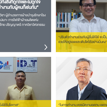
ทั้งสิ่งที่ถูกใจและไม่ถูกใจ
งานกับผู้คนก็เช่นกัน”
ย วิชา ผู้อำนวยการฝ่ายบำรุงรักษาโรง
ม่เมาะ การไฟฟ้าฝ่ายผลิตแห่ง
ศไทย ปริญญาตรี ภาควิชาวิศวกรรม
งกล คณะวิศวกรรมศาสตร์ ปีที่เข้า
2529 กฟผ. แม่เมาะ ดำเนินการซ่อม
“ปรับตัวทำงานร่วมกับผู้อื่นให้ได้ จะเป็นสิ
ละเปิดใช้งา…
ช่วยให้อยู่รอดและเติบโตได้อย่างมั่นคง”
 ยิ่งได้รับโอกาส”
“ในการทำงาน ควรมีความอดทน อดกลั