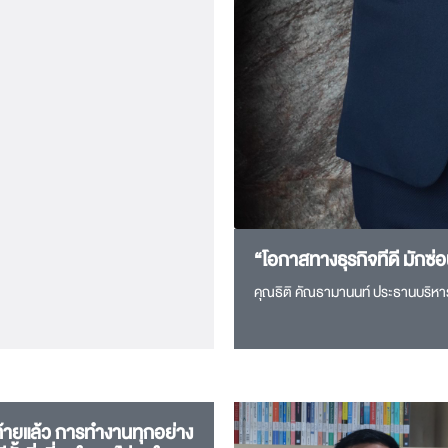
“โอกาสทางธุรกิจที่ดี มักซ่อ
คุณธิติ คัณธามานนท์ ประธานบริหาร
ท้ายแล้ว การทำงานทุกอย่าง