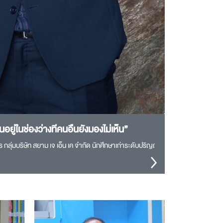
นอยู่ในช่องว่างที่คนอื่นยังมองไม่เห็น”
 กลุ่มบริษัท สยาม เจ เอ็น เค จำกัด นักศึกษาเก่าระดับปริญญาตรี ภาควิชาวิศวกรร