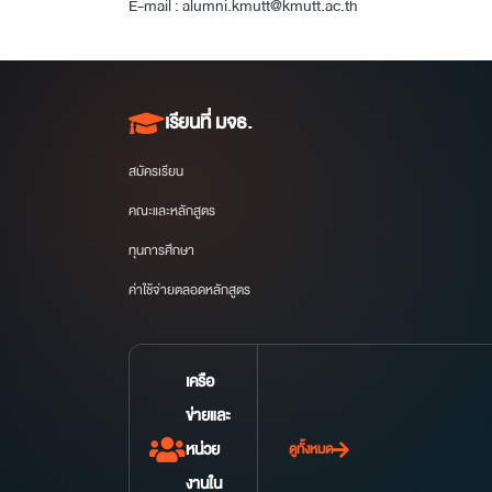
E-mail :
alumni.kmutt@kmutt.ac.th
เรียนที่ มจธ.
สมัครเรียน
คณะและหลักสูตร
ทุนการศึกษา
ค่าใช้จ่ายตลอดหลักสูตร
เครือ
ข่ายและ
หน่วย
ดูทั้งหมด
งานใน