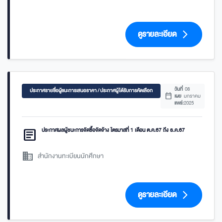
ดูรายละเอียด
arrow_forward_ios
วันที่
08
ประกาศรายชื่อผู้ชนะการเสนอราคา / ประกาศผู้ได้รับการคัดเลือก
calendar_today
เผย
มกราคม
แพร่:
2025
article
ประกาศผลผู้ชนะการจัดซื้อจัดจ้าง ไตรมาสที่ 1 เดือน ต.ค.67 ถึง ธ.ค.67
domain
สำนักงานทะเบียนนักศึกษา
ดูรายละเอียด
arrow_forward_ios