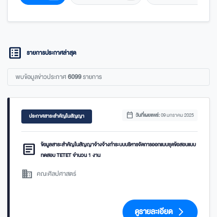
list_alt
รายการประกาศล่าสุด
พบข้อมูลข่าวประกาศ
6099
รายการ
calendar_today
วันที่เผยแพร่:
09 มกราคม 2025
ประกาศสาระสำคัญในสัญญา
article
ข้อมูลสาระสำคัญในสัญญาจ้างจ้างทำระบบบริหารจัดการออกแบบชุดข้อสอบแบบ
ทดสอบ TETET จำนวน 1 งาน
domain
คณะศิลปศาสตร์
ดูรายละเอียด
arrow_forward_ios