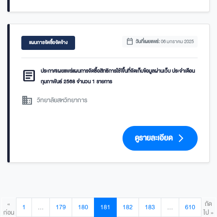
calendar_today
วันที่เผยแพร่:
06 มกราคม 2025
แผนการจัดซื้อจัดจ้าง
article
ประกาศเผยแพร่แผนการจัดซื้อสิทธิการใช้พื้นที่จัดเก็บข้อมูลผ่านเว็บ ประจำเดือน
กุมภาพันธ์ 2568 จำนวน 1 รายการ
domain
วิทยาลัยสหวิทยาการ
ดูรายละเอียด
arrow_forward_ios
«
ถัด
1
…
179
180
181
182
183
…
610
ก่อน
ไป »