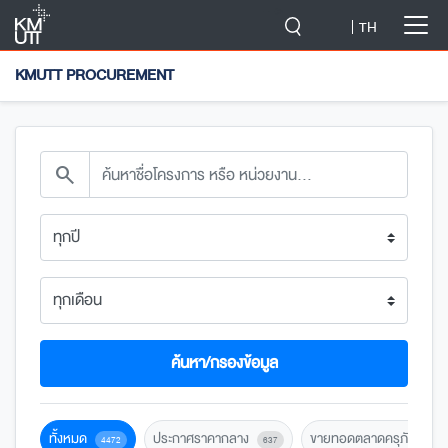
-->
TH
KMUTT PROCUREMENT
search
ค้นหา/กรองข้อมูล
ทั้งหมด
ประกาศราคากลาง
ขายทอดตลาดครุภัณฑ์
4472
637
1