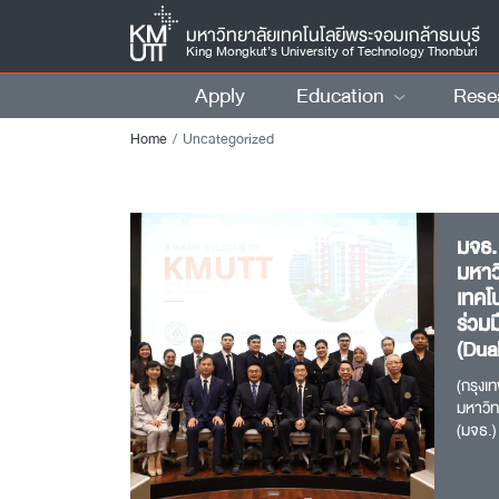
มหาวิทยาลัยเทคโนโลยีพระจอมเกล้าธนบุรี
King Mongkut’s University of Technology Thonburi
Apply
Education
Rese
Home
Uncategorized
มจธ.
มหาว
เทคโ
ร่วม
(Dua
Prog
(กรุงเ
มหาวิท
(มจธ.)
รองอธิ
คณะผู้
ต้อนรับ