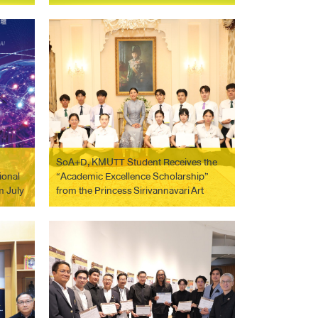
2026 (ASEW 2026) 💚🌱
SoA+D, KMUTT Student Receives the
ional
“Academic Excellence Scholarship”
m July
from the Princess Sirivannavari Art
Foundation for Academic Year 2025