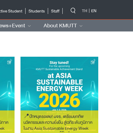
-->
TH
EN
tive Student
Students
Staff
ews+Event
About KMUTT
📍ปักหมุดรอเลย! มจธ. เตรียมยกทัพ
ูมิภาค
นวัตกรรมและความยั่งยืน สู่เวทีระดับภูมิภาค
eek
ในงาน Asia Sustainable Energy Week