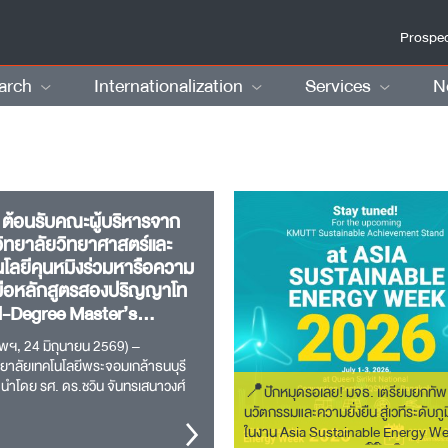
Prospec
arch
Internationalization
Services
N
 ต้อนรับคณะผู้บริหารจาก
ิทยาลัยวิทยาศาสตร์และ
นโลยีคุนหมิงร่วมหารือความ
มือหลักสูตรสองปริญญาโท
l-Degree Master’s
ram)
ทพฯ, 24 มิถุนายน 2569) –
ยาลัยเทคโนโลยีพระจอมเกล้าธนบุรี
 นำโดย รศ. ดร.ชวิน จันทรเสนาวงศ์
📍ปักหมุดรอเลย! มจธ. เตรียมยกทัพ
การบดีฝ่ายความเป็นสากล พร้อม
นวัตกรรมและความยั่งยืน สู่เวทีระดับภ
บริหารและคณาจารย์ ร่วมให้การ
ในงาน Asia Sustainable Energy W
 ศ. ดร.หลิว เตียนเหวิน (Prof. Dr.