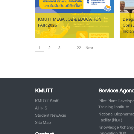
KMUTT MEGA JOB & EDUCATION
Delega
FAIR 2026
Consu
Indian
Pays O
1
2
3
…
22
Next
KMUTT
Services Agenc
KMUTT Staff
Pilot Plant Develo
Training Institute
AHRIS
National Biopharma
Student NewAcis
Facility (NBF)
Site Map
Knowledge Xchang
Innovation (KX)