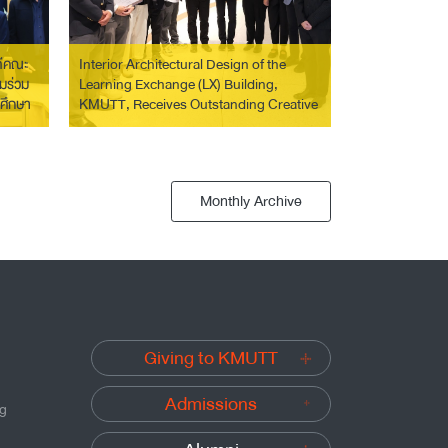
ดีคณะ
Interior Architectural Design of the
มร่วม
Learning Exchange (LX) Building,
กศึกษา
KMUTT, Receives Outstanding Creative
Work Award at the 9th Architecture &
Design Exhibition 2025
Monthly Archive
Giving to KMUTT
Admissions
ng