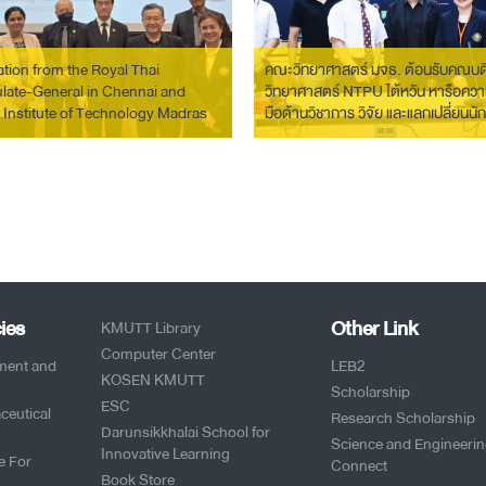
tion from the Royal Thai
คณะวิทยาศาสตร์ มจธ. ต้อนรับคณบ
late-General in Chennai and
วิทยาศาสตร์ NTPU ไต้หวัน หารือควา
 Institute of Technology Madras
มือด้านวิชาการ วิจัย และแลกเปลี่ยนนั
fficial Visit to KMUTT
ies
Other Link
KMUTT Library
Computer Center
pment and
LEB2
KOSEN KMUTT
Scholarship
ESC
ceutical
Research Scholarship
Darunsikkhalai School for
Science and Engineeri
Innovative Learning
e For
Connect
Book Store