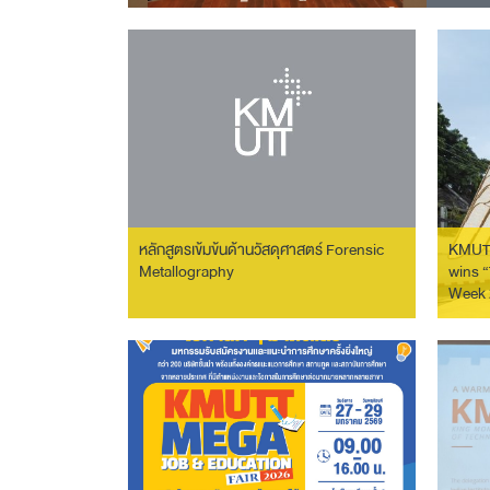
Liu D
มหาวิท
มิง (K
and T
ประชา
หลักสูตรเข้มข้นด้านวัสดุศาสตร์ Forensic
KMUTT
Metallography
wins 
Week 