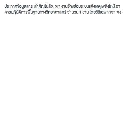
ประกาศข้อมูลสาระสำคัญในสัญญา งานจ้างซ่อมระบบแจ้งเหตุเพลิงไหม้ อา
คารปฎิบัติการพื้นฐานทางวิทยาศาสตร์ จำนวน 1 งาน โดยวิธีเฉพาะเจาะจง