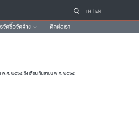
-->
TH
EN
ัดซื้อจัดจ้าง
ติดต่อเรา
าคม พ.ศ. ๒๕๖๕ ถึง เดือน กันยายน พ.ศ. ๒๕๖๕