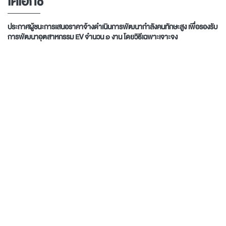
เคเอกซ์
ประกาศผู้ชนะการเสนอราคาจ้างดำเนินการพัฒนากําลังคนทักษะสูง
เพื่อรองรับ
การพัฒนาอุตสาหกรรม EV จำนวน ๑ งาน โดยวิธีเฉพาะเจาะจง