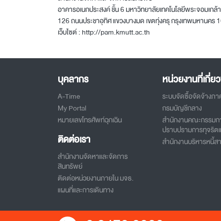
อาคารอเนกประสงค์ ชั้น 6 มหาวิทยาลัยเทคโนโลยีพระจอมเกล้า
126 ถนนประชาอุทิศ แขวงบางมด เขตทุ่งครุ กรุงเทพมหานคร 
เว็บไซต์ :
http://pam.kmutt.ac.th
บุคลากร
หน่วยงานที่เกี่ยว
A-Time
ระบบจัดซื้อจัดจ้างภา
My Portal
กรมบัญชีกลาง
หมายเลขโทรศัพท์ฉุกเฉิน
สำนักงานคณะกรรมกา
ปราบปรามการทุจริตแ
ติดต่อเรา
สำนักงานบริหารหนี้
สำนักงานจัดหาและจัดการ
สินทรัพย์
ติดต่อหน่วยงานภายใน มจธ.
แผนที่และการเดินทาง