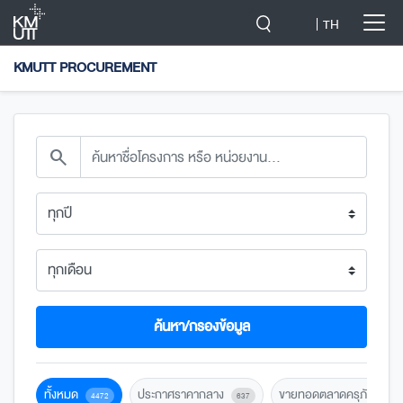
-->
TH
KMUTT PROCUREMENT
search
ค้นหา/กรองข้อมูล
ทั้งหมด
ประกาศราคากลาง
ขายทอดตลาดครุภัณฑ์
4472
637
1