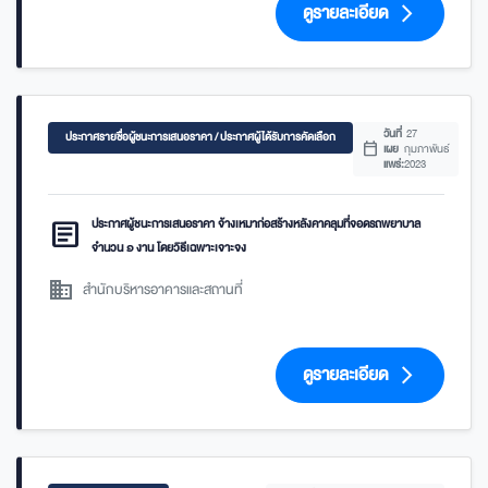
ดูรายละเอียด
arrow_forward_ios
วันที่
27
ประกาศรายชื่อผู้ชนะการเสนอราคา / ประกาศผู้ได้รับการคัดเลือก
calendar_today
เผย
กุมภาพันธ์
แพร่:
2023
article
ประกาศผู้ชนะการเสนอราคา จ้างเหมาก่อสร้างหลังคาคลุมที่จอดรถพยาบาล
จำนวน ๑ งาน โดยวิธีเฉพาะเจาะจง
domain
สำนักบริหารอาคารและสถานที่
ดูรายละเอียด
arrow_forward_ios