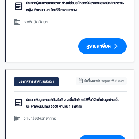
article
ประกาศผู้ชนะการเสนอราคา จ้างเปลี่ยนอะไหล่ลิฟต์ อาคารหอพักนักศึกษาชาย-
หญิง จำนวน 1 งานโดยวิธีเฉพาะเจาะจง
domain
หอพักนักศึกษา
ดูรายละเอียด
arrow_forward_ios
calendar_today
วันที่เผยแพร่:
28 กุมภาพันธ์ 2023
ประกาศสาระสำคัญในสัญญา
article
ประกาศข้อมูลสาระสำคัญในสัญญาซื้อสิทธิการใช้พื้นที่จัดเก็บข้อมูลผ่านเว็บ
ประจำเดือนมีนาคม 2566 จำนวน 1 รายการ
domain
วิทยาลัยสหวิทยาการ