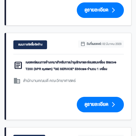
ดูรายละเอียด
arrow_forward_ios
calendar_today
วันที่เผยแพร่:
02 มีนาคม 2023
แผนการจัดซื้อจัดจ้าง
article
เผยแพร่แผนการจ้างเหมาสำหรับการบำรุงรักษาและซ่อมแซมเครื่อง Biacore
T200 (SPR system) “GE SERVICE” ESScare จำนวน 1 เครื่อง
domain
สำนักงานคณบดี คณะวิทยาศาสตร์
ดูรายละเอียด
arrow_forward_ios