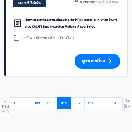
calendar_today
วันที่เผยแพร่:
27 กุมภาพันธ์ 2023
แผนการจัดซื้อจัดจ้าง
article
ประกาศเผยแพร่แผนการจัดซื้อจัดจ้าง ประจำปีงบประมาณ พ.ศ. 2566 จ้างทำ
ระบบ KMUTT Data Integration Platform จำนวน 1 ระบบ
domain
สำนักงานจัดหาและจัดการสินทรัพย์
ดูรายละเอียด
arrow_forward_ios
«
ถัด
1
…
389
390
391
392
393
…
610
ก่อน
ไป »
หน้า