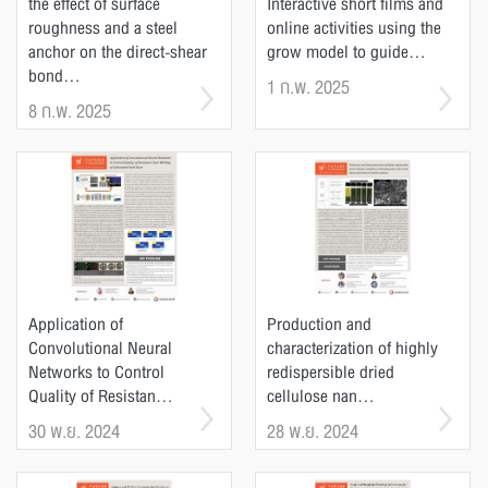
the effect of surface
Interactive short films and
roughness and a steel
online activities using the
anchor on the direct-shear
grow model to guide...
bond...
1 ก.พ. 2025
8 ก.พ. 2025
Application of
Production and
Convolutional Neural
characterization of highly
Networks to Control
redispersible dried
Quality of Resistan...
cellulose nan...
30 พ.ย. 2024
28 พ.ย. 2024