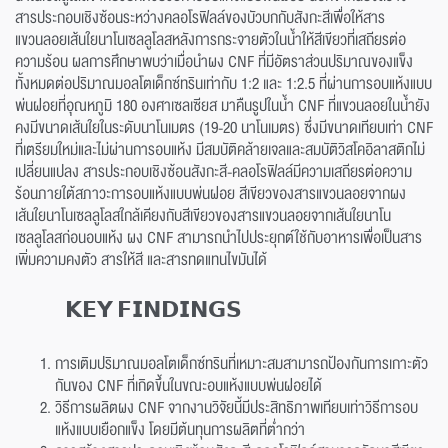
สารประกอบเชิงซ้อนระหว่างคลอโรฟิลล์ของบัวบกกับสังกะสีเพื่อให้สาร
แขวนลอยเส้นใยนาโนเซลลูโลสหลังการกระจายตัวในน้ำให้สีเขียวที่เสถียรต่อ
ความร้อน ผลการศึกษาพบว่าเมื่อนำผง CNF ที่มีอัตราส่วนปริมาณของแข็ง
ทั้งหมดต่อปริมาณมอลโตเด็กซ์ทรินเท่ากับ 1:2 และ 1:2.5 ที่ผ่านการอบแห้งแบบ
พ่นฝอยที่อุณหภูมิ 180 องศาเซลเซียส มาคืนรูปในน้ำ CNF ที่แขวนลอยในน้ำยัง
คงมีขนาดเส้นใยในระดับนาโนเมตร (19-20 นาโนเมตร) ซึ่งมีขนาดเทียบเท่า CNF
ที่เตรียมใหม่และไม่ผ่านการอบแห้ง มีสมบัติคล้ายเจลและสมบัติวิสโคอิลาสติกไม่
เปลี่ยนแปลง สารประกอบเชิงซ้อนสังกะสี-คลอโรฟิลล์มีความเสถียรต่อความ
ร้อนภายใต้สภาวะการอบแห้งแบบพ่นฝอย สีเขียวของสารแขวนลอยจากผง
เส้นใยนาโนเซลลูโลสใกล้เคียงกับสีเขียวของสารแขวนลอยจากเส้นใยนาโน
เซลลูโลสก่อนอบแห้ง ผง CNF สามารถนำไปประยุกต์ใช้กับอาหารเพื่อเป็นสาร
เพิ่มความคงตัว สารให้สี และสารทดแทนไขมันได้
𝗞𝗘𝗬 𝗙𝗜𝗡𝗗𝗜𝗡𝗚𝗦
การเติมปริมาณมอลโตเด็กซ์ทรินที่เหมาะสมสามารถป้องกันการเกาะตัว
กันของ CNF ที่เกิดขึ้นในขณะอบแห้งแบบพ่นฝอยได้
วิธีการผลิตผง CNF จากงานวิจัยนี้มีประสิทธิภาพเทียบเท่าวิธีการอบ
แห้งแบบเยือกแข็ง โดยมีต้นทุนการผลิตที่ต่ำกว่า