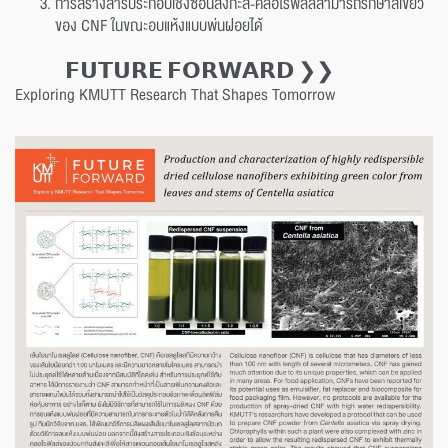
การสร้างสารประกอบเชิงซ้อนสังกะสี-คลอโรฟิลล์สามารถรักษาสีเขียว
ของ CNF ในขณะอบแห้งแบบพ่นฝอยได้
𝗙𝗨𝗧𝗨𝗥𝗘 𝗙𝗢𝗥𝗪𝗔𝗥𝗗 ❯❯
Exploring KMUTT Research That Shapes Tomorrow