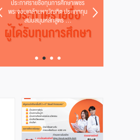
ประกาศรายชื่อทุนการศึกษาเพชร
ประกาศรา
พระจอมเกล้ามหาบัณฑิต ประเภททุน
“แสดเหล
สนับสนุนหลักสูตร ...