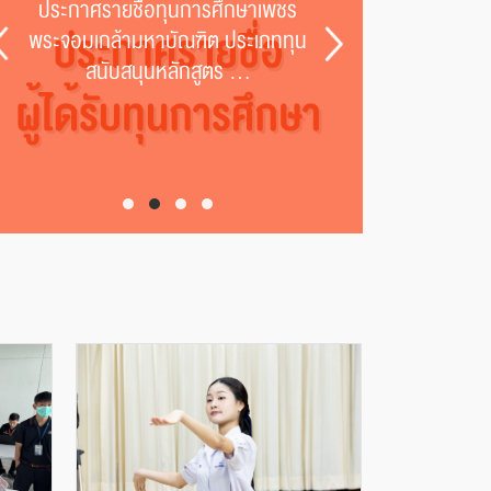
ประกาศรายชื่อทุนการศึกษาเพชร
ประกาศรา
พระจอมเกล้ามหาบัณฑิต ประเภททุน
“แสดเหล
สนับสนุนหลักสูตร ...