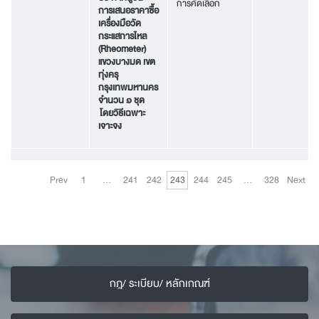
การคัดเลือก
การเสนอราคาซื้อ
เครื่องมือวัด
กระแสการไหล
(
Rheometer)
แขวงบางมด เขต
ทุ่งครุ
กรุงเทพมหานคร
จำนวน ๑ ชุด
โดยวิธีเฉพาะ
เจาะจง
Prev
1
…
241
242
243
244
245
…
328
Next
กฎ/ ระเบียบ/ หลักเกณฑ์