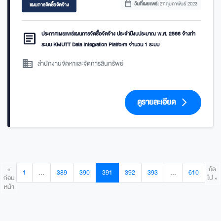
calendar_today
วันที่เผยแพร่:
27 กุมภาพันธ์ 2023
แผนการจัดซื้อจัดจ้าง
article
ประกาศเผยแพร่แผนการจัดซื้อจัดจ้าง ประจำปีงบประมาณ พ.ศ. 2566 จ้างทำ
ระบบ KMUTT Data Integration Platform จำนวน 1 ระบบ
domain
สำนักงานจัดหาและจัดการสินทรัพย์
ดูรายละเอียด
arrow_forward_ios
«
ถัด
1
…
389
390
391
392
393
…
610
ก่อน
ไป »
หน้า