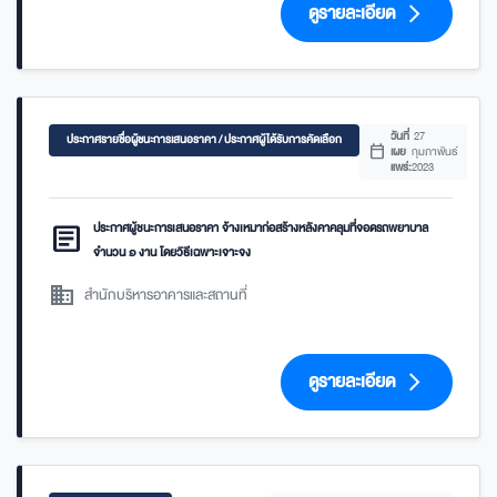
ดูรายละเอียด
arrow_forward_ios
วันที่
27
ประกาศรายชื่อผู้ชนะการเสนอราคา / ประกาศผู้ได้รับการคัดเลือก
calendar_today
เผย
กุมภาพันธ์
แพร่:
2023
article
ประกาศผู้ชนะการเสนอราคา จ้างเหมาก่อสร้างหลังคาคลุมที่จอดรถพยาบาล
จำนวน ๑ งาน โดยวิธีเฉพาะเจาะจง
domain
สำนักบริหารอาคารและสถานที่
ดูรายละเอียด
arrow_forward_ios