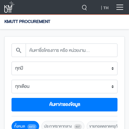
-->
TH
KMUTT PROCUREMENT
search
ค้นหา/กรองข้อมูล
ทั้งหมด
ประกาศราคากลาง
ขายทอดตลาดครุภัณฑ์
4472
637
1