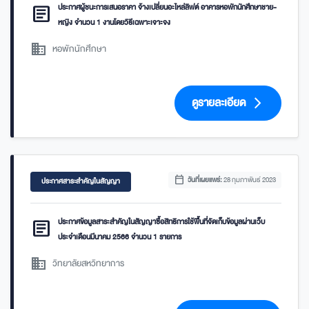
article
ประกาศผู้ชนะการเสนอราคา จ้างเปลี่ยนอะไหล่ลิฟต์ อาคารหอพักนักศึกษาชาย-
หญิง จำนวน 1 งานโดยวิธีเฉพาะเจาะจง
domain
หอพักนักศึกษา
ดูรายละเอียด
arrow_forward_ios
calendar_today
วันที่เผยแพร่:
28 กุมภาพันธ์ 2023
ประกาศสาระสำคัญในสัญญา
article
ประกาศข้อมูลสาระสำคัญในสัญญาซื้อสิทธิการใช้พื้นที่จัดเก็บข้อมูลผ่านเว็บ
ประจำเดือนมีนาคม 2566 จำนวน 1 รายการ
domain
วิทยาลัยสหวิทยาการ