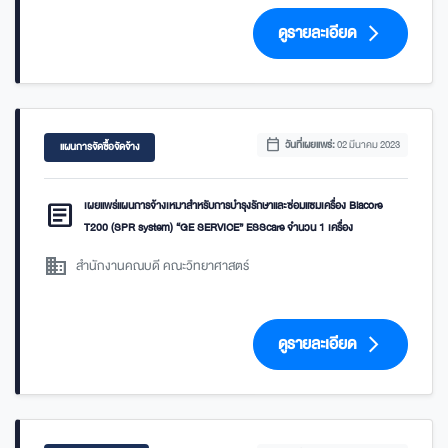
ดูรายละเอียด
arrow_forward_ios
calendar_today
วันที่เผยแพร่:
02 มีนาคม 2023
แผนการจัดซื้อจัดจ้าง
article
เผยแพร่แผนการจ้างเหมาสำหรับการบำรุงรักษาและซ่อมแซมเครื่อง Biacore
T200 (SPR system) “GE SERVICE” ESScare จำนวน 1 เครื่อง
domain
สำนักงานคณบดี คณะวิทยาศาสตร์
ดูรายละเอียด
arrow_forward_ios