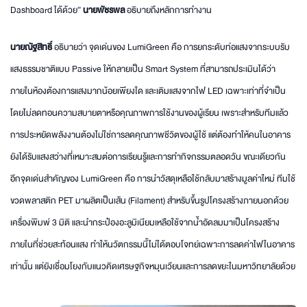
Dashboard ได้ด้วย”
นายพัชรพล
อธิบายถึงหลักการทำงาน
นายณัฐสิทธิ์
อธิบายว่า จุดเด่นของ LumiGreen คือ การยกระดับท่อแสงจากระบบรับ
แสงธรรมชาติแบบ Passive ให้กลายเป็น Smart System ที่สามารถประเมินได้ว่า
ภายในห้องต้องการแสงมากน้อยเพียงใด และเติมแสงจากไฟ LED เฉพาะเท่าที่จำเป็น
โดยไม่ลดทอนความสบายตาหรือคุณภาพการใช้งานของผู้เรียน เพราะสำหรับทีมแล้ว
การประหยัดพลังงานต้องไม่ใช่การลดคุณภาพชีวิตของผู้ใช้ แต่ต้องทำให้คนในอาคาร
ยังได้รับแสงสว่างที่เหมาะสมต่อการเรียนรู้และการทำกิจกรรมตลอดวัน ขณะเดียวกัน
อีกจุดเด่นสำคัญของ LumiGreen คือ การนำวัสดุเหลือใช้กลับมาสร้างมูลค่าใหม่ ทีมใช้
ขวดพลาสติก PET มาผลิตเป็นเส้น (Filament) สำหรับขึ้นรูปโครงสร้างภายนอกด้วย
เครื่องพิมพ์ 3 มิติ และนำกระป๋องอะลูมิเนียมเหลือใช้จากน้ำอัดลมมาเป็นโครงสร้าง
ภายในที่ช่วยสะท้อนแสง ทำให้นวัตกรรมนี้ไม่ได้ตอบโจทย์เฉพาะการลดค่าไฟในอาคาร
เท่านั้น แต่ยังเชื่อมโยงกับแนวคิดเศรษฐกิจหมุนเวียนและการลดขยะในมหาวิทยาลัยด้วย