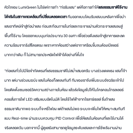
หัวใจของ LumiGreen ไม่ใช่แค่การทำ “ท่อรับแสง” แต่คือการทำให้
แสงธรรมชาติใช้งาน
ได้จริงในสภาพแวดล้อมที่เปลี่ยนตลอดเวลา
ทีมออกแบบโดมรับแสงบนหลังคาเพื่อนำ
แสงอาทิตย์เข้าสู่ท่อนำแสง ก่อนสะท้อนภายในท่อและกระจายผ่านตัวกระจายแสงลงสู่
พื้นที่ใช้งาน โดยออกแบบมุมท่อประมาณ 30 องศา เพื่อช่วยดึงแสงเข้าสู่อาคารและลด
ความร้อนจากรังสีโดยตรง เพราะหากห้องสว่างแต่อากาศร้อนขึ้นจนต้องเปิดแอร์
มากกว่าเดิม ก็ไม่สามารถประหยัดไฟฟ้าได้อย่างที่ตั้งใจ
“ท่อแสงทั่วไปมีข้อจำกัดตรงที่แสงธรรมชาติไม่สม่ำเสมอครับ บางช่วงแดดแรง แสงก็จ้า
มาก แต่บางช่วงเมฆบัง แสงในห้องก็ลดลงทันที ทีมของเราจึงเพิ่มระบบอัจฉริยะเข้าไป
โดยติดตั้งเซนเซอร์วัดความสว่างภายในห้อง แล้วส่งข้อมูลไปให้ไมโครคอนโทรลเลอร์
คอยสั่งการไฟ LED เสริมแบบอัตโนมัติ โดยใช้ไฟฟ้าจากโซลาร์เซลล์ ซึ่งถ้าแสง
ธรรมชาติมากพอ ระบบก็จะหรี่ไฟลง แต่ถ้าแสงไม่พอ ระบบจะเพิ่มไฟให้เหมาะสมทันที
แบบ Real-time ผ่านระบบควบคุม PID Control เพื่อให้แสงในห้องคงที่และใช้งานได้
จริงตลอดวัน นอกจากนี้ ผู้ดูแลยังสามารถดูข้อมูลระดับแสงและการใช้พลังงานผ่าน