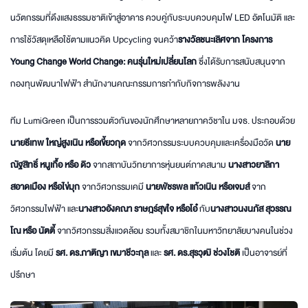
นวัตกรรมที่ดึงแสงธรรมชาติเข้าสู่อาคาร ควบคู่กับระบบควบคุมไฟ LED อัตโนมัติ และ
การใช้วัสดุเหลือใช้ตามแนวคิด Upcycling จนคว้า
รางวัลชนะเลิศจาก โครงการ
Young Change World Change: คนรุ่นใหม่เปลี่ยนโลก
ซึ่งได้รับการสนับสนุนจาก
กองทุนพัฒนาไฟฟ้า สำนักงานคณะกรรมการกำกับกิจการพลังงาน
ทีม LumiGreen เป็นการรวมตัวกันของนักศึกษาหลายภาควิชาใน มจธ. ประกอบด้วย
นายธีเทพ ใหญ่สูงเนิน หรือเขี้ยวกุด
จากวิศวกรรมระบบควบคุมและเครื่องมือวัด
นาย
ณัฐสิทธิ์ หนูเกื้อ หรือ ดิว
จากสถาบันวิทยาการหุ่นยนต์ภาคสนาม
นางสาวยาลิกา
สอาดเมือง หรือไข่มุก
จากวิศวกรรมเคมี
นายพัชรพล แก้วเนิน หรือเจมส์
จาก
วิศวกรรมไฟฟ้า และ
นางสาวอังคณา ราษฎร์สุขใจ หรือโอ๋
กับ
นางสาวนงนภัส สุวรรณ
โณ หรือ นัตตี้
จากวิศวกรรมสิ่งแวดล้อม รวมทั้งสมาชิกในมหาวิทยาลัยบางคนในช่วง
เริ่มต้น โดยมี
รศ. ดร.ภาติญา เขมาชีวะกุล
และ
รศ. ดร.สุรวุฒิ ช่วงโชติ
เป็นอาจารย์ที่
ปรึกษา