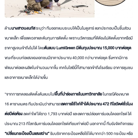
ด้าน
นางสาวนงนภัส
ระบุว่า ทีมออกแบบระบบให้เป็นโมดูลาร์ แยกประกอบเป็นชิ้นส่วน
ขนาดเล็ก เพื่อลดเวลาและต้นทุนการติดตั้ง เพราะนวัตกรรมที่ดีต้องไม่ติดตั้งยากหรือมี
ราคาสูงจนเข้าถึงไม่ได้ โดย
ต้นแบบ
LumiGreen มีต้นทุนประมาณ 15,000 บาทต่อชุด
ขณะที่ระบบท่อแสงของเอกชนมีราคาประมาณ 40,000 กว่าบาทต่อชุด ซึ่งหากมีการ
พัฒนาต่อและผลิตในจำนวนมากขึ้น เทคโนโลยีนี้ก็สามารถเข้าถึงโรงเรียน อาคารชุมชน
และอาคารขนาดเล็กได้ง่ายขึ้น
“จากการทดลองติดตั้งต้นแบบใน
พื้นที่นำร่องภายในมหาวิทยาลัย
ในกรณีห้องขนาด
16 ตารางเมตร ทีมประเมินว่าสามารถ
ลดการใช้ไฟฟ้าได้ประมาณ
472 กิโลวัตต์ชั่วโมง
ต่อปีต่อห้อง
ลดค่าไฟได้ราว 1,793 บาทต่อปี และลดการปล่อยคาร์บอนไดออกไซด์ได้
ประมาณ 213 กิโลกรัมคาร์บอนไดออกไซด์เทียบเท่าต่อปี นอกจากนี้ ทีมยังจัดกิจกรรม
“เปลี่ยนกระป๋องเป็นแสงสว่าง”
รับบริจาคกระป๋องเหลือใช้ได้มากกว่า 500 กระป๋อง หรือ