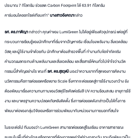
ประมาณ 7 กิโลกรัม ช่วยลด Carbon Footprint ได้ 63.91 กิโลกรัม
คาร์บอนไดออกไซด์เทียบเท่า”
นางสาวอังคณา
กล่าว
รศ. ดร.ภาติญา
กล่าวว่า คุณค่าของ LumiGreen ไม่ได้อยู่เพียงตัวอุปกรณ์ แต่อยู่ที่
กระบวนการเรียนรู้ของนักศึกษาที่เริ่มจากปัญหาจริง เชื่อมโยงพลังงาน สิ่งแวดล้อม
วัสดุ และผู้ใช้งานเข้าด้วยกัน นักศึกษาต้องสำรวจพื้นที่ ทำงานกับข้อจำกัดจริง
คำนวณผลกระทบด้านพลังงานและสิ่งแวดล้อม และสื่อสารให้คนทั่วไปเข้าใจว่านวัต
กรรมนี้สำคัญอย่างไร ขณะที่
รศ. ดร.สุรวุฒิ
มองว่าความยากที่สุดของการคิดงาน
นวัตกรรมคือการต่อยอดหรือขยาย Scale ซึ่งหากจะต่อยอดสู่การใช้งานวงกว้าง ยัง
ต้องพัฒนาเรื่องความทนทานของวัสดุรีไซเคิลต่อรังสี UV ความร้อนสะสม อายุการใช้
งาน และมาตรฐานความปลอดภัยหลังติดตั้ง ซึ่งการต่อยอดดังกล่าวเป็นได้ทั้งการ
พัฒนาต่อของกลุ่มวิจัยเองหรือการร่วมพัฒนากับหน่วยงานภายนอกที่สนใจ
ในระยะต่อไป ทีมมองว่า LumiGreen สามารถต่อยอดสู่โรงเรียน อาคารสาธารณะ
ชุมชนในพื้นที่ห่างไกล หรืออาคารที่ต้องการลดค่าไฟช่วงกลางวัน รวมถึงพัฒนาเป็น