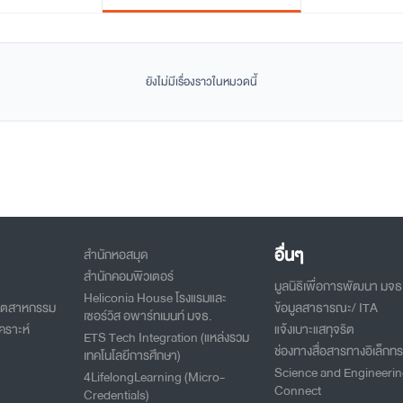
ยังไม่มีเรื่องราวในหมวดนี้
อื่นๆ
สำนักหอสมุด
สำนักคอมพิวเตอร์
มูลนิธิเพื่อการพัฒนา มจธ
Heliconia House โรงแรมและ
อุตสาหกรรม
ข้อมูลสาธารณะ/ ITA
เซอร์วิส อพาร์ทเมนท์ มจธ.
คราะห์
แจ้งเบาะแสทุจริต
ETS Tech Integration (แหล่งรวม
ช่องทางสื่อสารทางอิเล็กทร
เทคโนโลยีการศึกษา)
Science and Engineeri
4LifelongLearning (Micro-
Connect
Credentials)