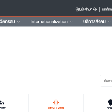
ผู้สนใจศึกษาต่อ
นักศึก
นวัตกรรม
Internationalization
บริการสังคม
oups
graphic_eq
tips_and_
rview
KMUTT Voice
Think