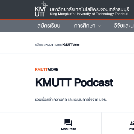
มหาวิทยาลัยเทคโนโลยีพระจอมเกล้าธนบุรี
King Mongkut’s University of Technology Thonburi
สมัครเรียน
การศึกษา
วิจัยและ
หน้าแรก
/
KMUTT More
/
KMUTT Voice
KMUTT
MORE
KMUTT Podcast
รวมเรื่องเล่า ความคิด และแรงบันดาลใจจาก มจธ.
forum
gr
Main Point
Inte