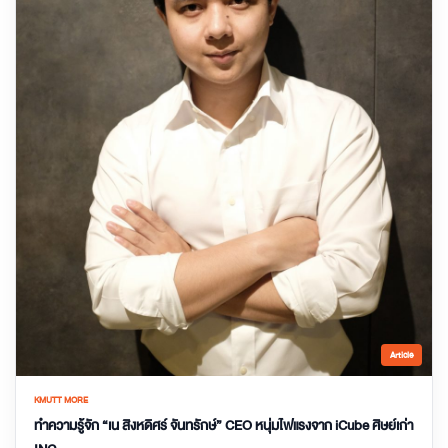
Article
KMUTT MORE
ทำความรู้จัก “เน สิงหดิศร์ จันทรักษ์” CEO หนุ่มไฟแรงจาก iCube ศิษย์เก่า