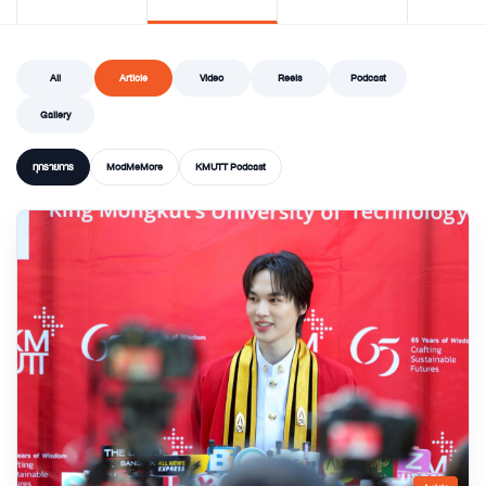
All
Article
Video
Reels
Podcast
Gallery
ทุกรายการ
ModMeMore
KMUTT Podcast