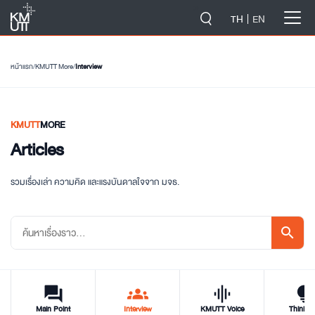
-->
TH
EN
หน้าแรก
/
KMUTT More
/
Interview
KMUTT
MORE
Articles
รวมเรื่องเล่า ความคิด และแรงบันดาลใจจาก มจธ.
search
forum
groups
graphic_eq
tips_and_updat
Main Point
Interview
KMUTT Voice
Think T